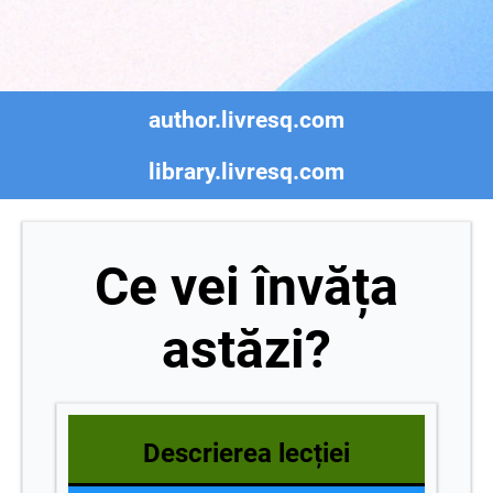
author.livresq.com
library.livresq.com
Ce vei învăța
astăzi?
Descrierea lecției