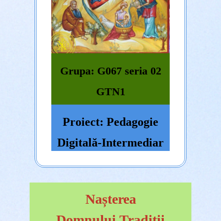
Grupa: G067 seria 02
GTN1
Proiect: Pedagogie
Digitală-Intermediar
Nașterea
Domnului.Tradiții