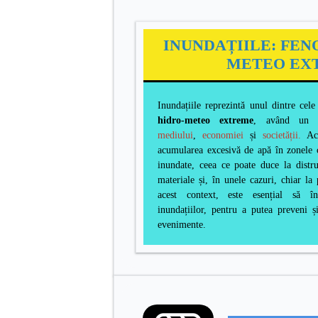
INUNDAȚIILE: FEN
METEO EX
Inundațiile reprezintă unul dintre ce
hidro-meteo extreme
, având un i
mediului
,
economiei
și
societății.
Ace
acumularea excesivă de apă în zonele 
inundate, ceea ce poate duce la distrug
materiale și, în unele cazuri, chiar la
acest context, este esențial să în
inundațiilor, pentru a putea preveni ș
evenimente.