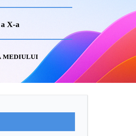
 a X-a
 MEDIULUI