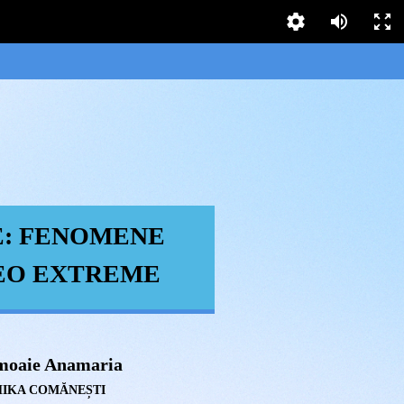
E: FENOMENE
EO EXTREM
E
imoaie Anamaria
GHIKA COMĂNEȘTI