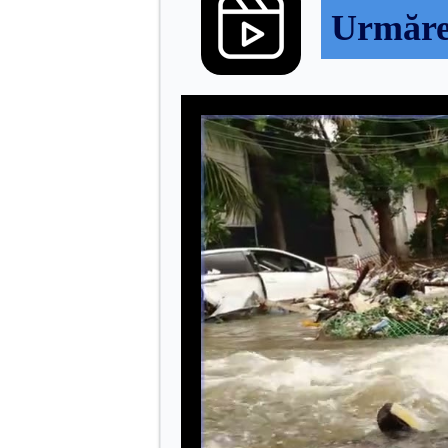
Urmăreș