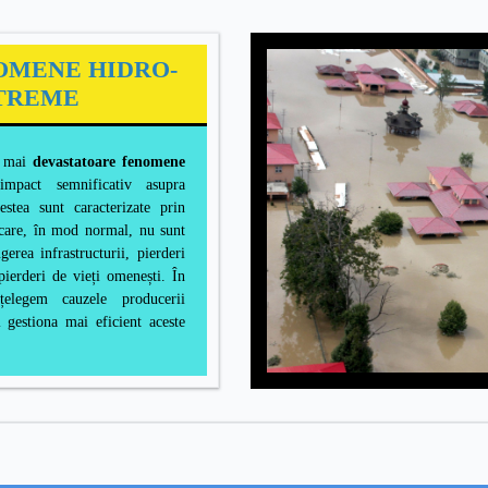
OMENE HIDRO-
TREME
le mai
devastatoare fenomene
mpact semnificativ asupra
stea sunt caracterizate prin
care, în mod normal, nu sunt
erea infrastructurii, pierderi
 pierderi de vieți omenești. În
țelegem cauzele producerii
i gestiona mai eficient aceste