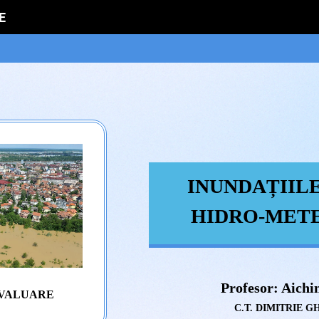
E
INUNDAȚIIL
HIDRO-MET
Profesor: Aich
EVALUARE
C.T. DIMITRIE 