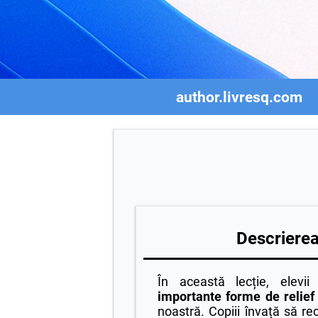
author.livresq.com
Descrierea 
În această lecție, elevi
importante forme de relief
noastră. Copiii învață să re