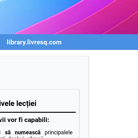
library.livresq.com
vele lecției
vii vor fi capabili:
i să numească
principalele