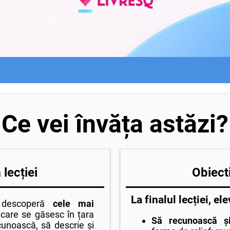
Ce vei învăța astăzi?
lecției
Obiecti
La finalul lecției, ele
i descoperă
cele mai
care se găsesc în țara
Să recunoască ș
cunoască, să descrie și