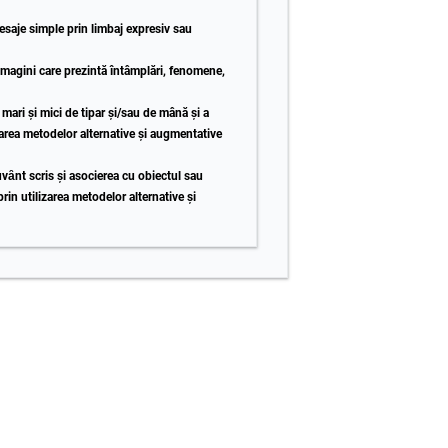
esaje simple prin limbaj expresiv sau
 imagini care prezintă întâmplări, fenomene,
r mari și mici de tipar și/sau de mână și a
izarea metodelor alternative și augmentative
uvȃnt scris și asocierea cu obiectul sau
in utilizarea metodelor alternative și