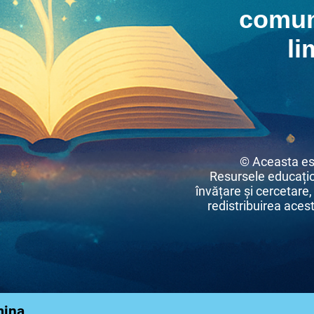
comun
li
© Aceasta es
Resursele educațio
învățare și cercetare,
redistribuirea acest
mina