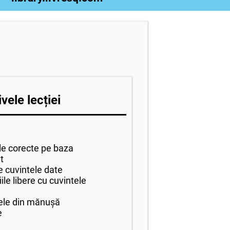
vele lecției
le corecte pe baza
t
e cuvintele date
le libere cu cuvintele
ele din mănușă
e