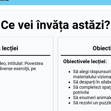
Ce vei învăța astăzi?
lecției
Obiecti
Obiectivele lecției:
deo, intitulat: Povestea
verse exerciții, pe
Să alegi răspunsuri
materialului viziona
Să desparți în silab
Să completezi spații
potrivite
Să enumeri animal
Să rezolvi un puzzl