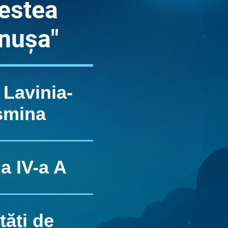
estea
nușa"
 Lavinia-
smina
a IV-a A
tăți de