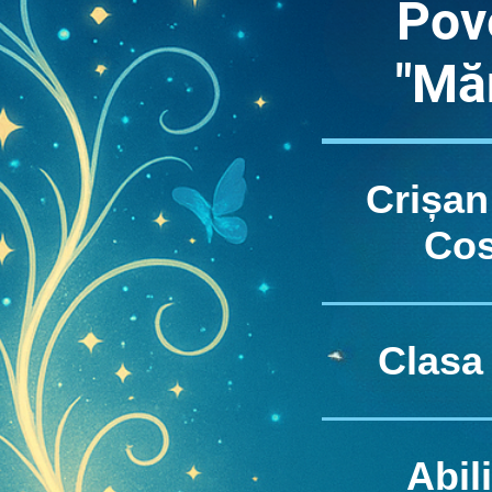
Pov
"Mă
Crișan
Co
Clasa 
Abili