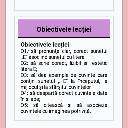
Obiectivele lecției
Obiectivele lecției:
O1
:
să pronunţe clar, corect sunetul
,,E” asociind sunetul cu litera
O2: să scrie corect, lizibil și estetic
litera E;
O3: să dea exemple de cuvinte care
conţin sunetul „ E” la începutul, la
mijlocul şi la sfârşitul cuvintelor
O4: să despartă corect cuvintele date
în silabe;
O5: să citească și să asocieze
cuvintele cu imaginea potrivită.