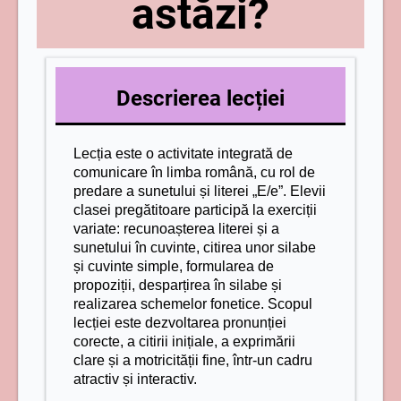
astăzi?
Descrierea lecției
Lecția este o activitate integrată de
comunicare în limba română, cu rol de
predare a sunetului și literei „E/e”. Elevii
clasei pregătitoare participă la exerciții
variate: recunoașterea literei și a
sunetului în cuvinte, citirea unor silabe
și cuvinte simple, formularea de
propoziții, desparțirea în silabe și
realizarea schemelor fonetice. Scopul
lecției este dezvoltarea pronunției
corecte, a citirii inițiale, a exprimării
clare și a motricității fine, într-un cadru
atractiv și interactiv.