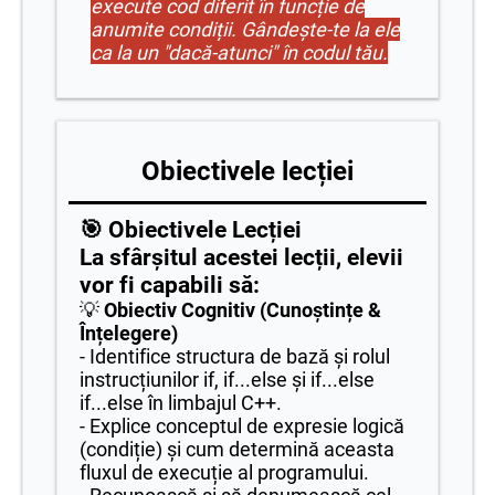
execute cod diferit în funcție de
anumite condiții. Gândește-te la ele
ca la un "dacă-atunci" în codul tău.
Obiectivele lecției
🎯 Obiectivele Lecției
La sfârșitul acestei lecții, elevii
vor fi capabili să:
💡
Obiectiv Cognitiv (Cunoștințe &
Înțelegere)
- Identifice structura de bază și rolul
instrucțiunilor if, if...else și if...else
if...else în limbajul C++.
- Explice conceptul de expresie logică
(condiție) și cum determină aceasta
fluxul de execuție al programului.