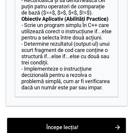
- Recunoască și să denumească cel
puțin patru operatori de comparație
de bază ($==$, $>$, $<$, $!=$).
Obiectiv Aplicativ (Abilități Practice)
- Scrie un program simplu în C++ care
utilizează corect o instrucțiune if...else
pentru a selecta între două acțiuni.
- Determine rezultatul (output-ul) unui
scurt fragment de cod care conține o
structură if...else if...else cu două sau
trei condiții.
- Implementeze o instrucțiune
decizională pentru a rezolva o
problemă simplă, cum ar fi verificarea
dacă un număr este par sau impar.
Începe lecția!