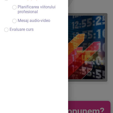
Planificarea viitorului
profesional
Mesaj audio-video
Evaluare curs
Ce ne propunem?