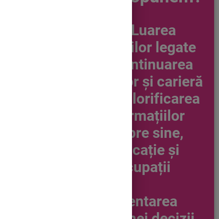
4. Luarea
deciziilor legate
de continuarea
studiilor şi carieră
prin valorificarea
informațiilor
despre sine,
educație și
ocupații
4.1.
Argumentarea
luării unei decizii