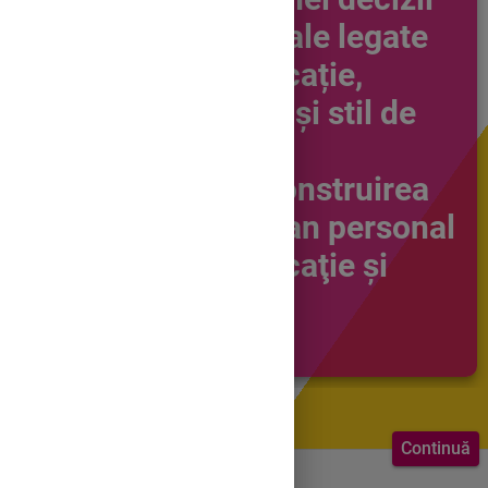
personale legate
de educație,
carieră și stil de
viață
4.2. Construirea
unui plan personal
de educaţie şi
carieră
Continuă