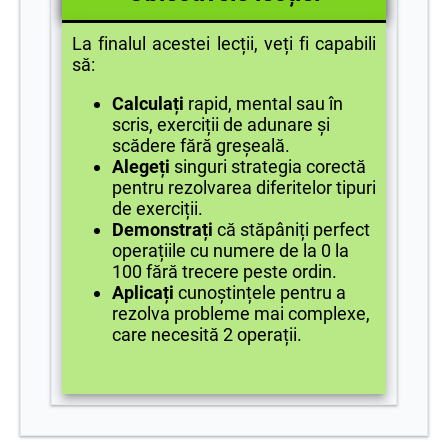
La finalul acestei lecții, veți fi capabili
să:
Calculați
rapid, mental sau în
scris, exerciții de adunare și
scădere fără greșeală.
Alegeți
singuri strategia corectă
pentru rezolvarea diferitelor tipuri
de exerciții.
Demonstrați
că stăpâniți perfect
operațiile cu numere de la 0 la
100 fără trecere peste ordin.
Aplicați
cunoștințele pentru a
rezolva probleme mai complexe,
care necesită 2 operații.