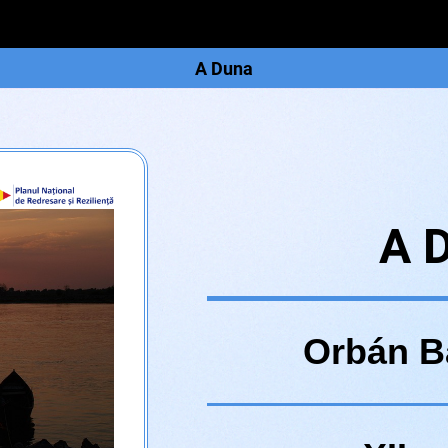
A Duna
A 
Orbán B