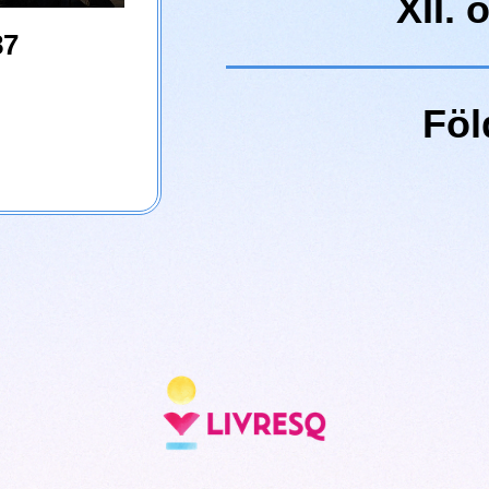
XII. 
87
Föl