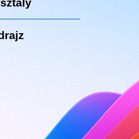
osztály
drajz