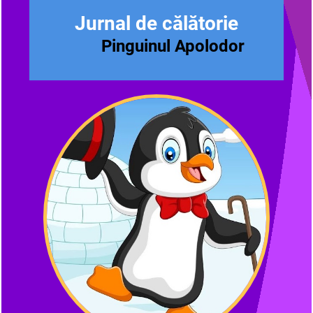
Jurnal de călătorie
Pinguinu
l Apolodor