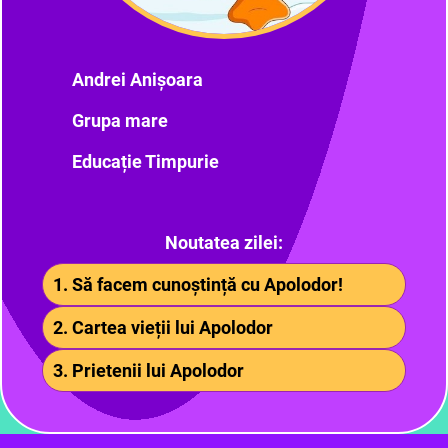
Andrei Anișoara
Grupa mare
Educație Timpurie
Noutatea zilei:
1. Să facem cunoștință cu Apolodor!
2. Cartea vieții lui Apolodor
3. Prietenii lui Apolodor