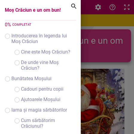
Moș Crăciun e un om bun!
Moș Crăciun e un om bun!
0
%
COMPLETAT
Introducerea în legenda lui
Moș Crăciun e un om
Moș Crăciun
bun!
Cine este Moș Crăciun?
De unde vine Moș
Crăciun?
Bunătatea Moșului
Cadouri pentru copii
Ajutoarele Moșului
Iarna și magia sărbătorilor
Cum sărbătorim
Crăciunul?