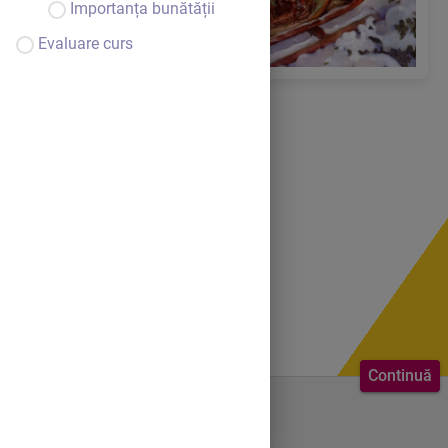
Importanța bunătății
Evaluare curs
Continuă
Bine ai venit.