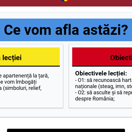
Ce vom afla astăzi?
lecției
Obiecti
Obiectivele lecției:
 apartenență la țară,
- O1: să recunoască hart
 ne vom îmbogăți
naționale (steag, imn, s
(simboluri, relief,
- O2: să asculte și să r
despre România;