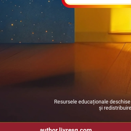
Resursele educaționale deschise s
și redistribuir
author.livresq.com