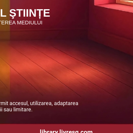
 ŞTIINȚE
MEDIULUI
mit accesul, utilizarea, adaptarea
ii sau limitare.
library.livresq.com