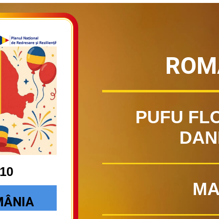
ROM
PUFU FL
DAN
110
MA
OMÂNIA