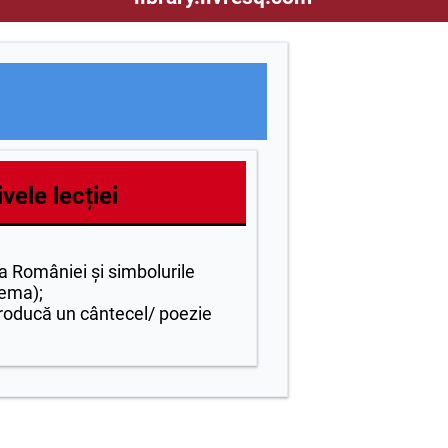
vele lecției
a României și simbolurile
tema);
eproducă un cântecel/ poezie