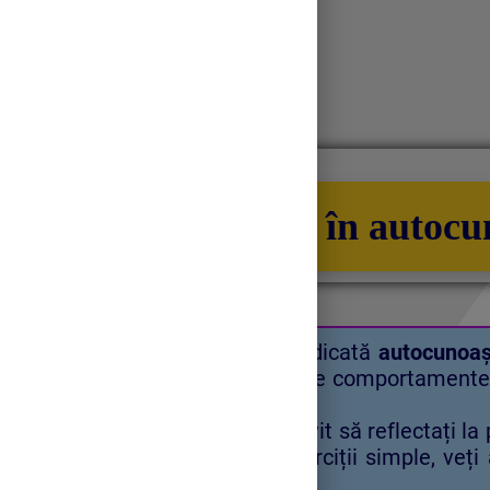
Bibliografie
Introducerea în autocu
Această activitate este dedicată
autocunoașt
pentru a ne înțelege mai bine comportamentele,
dorim.
În această activitate vă invit să reflectați la p
înșivă și la ceilalți. Prin exerciții simple, 
versiune a voastră.