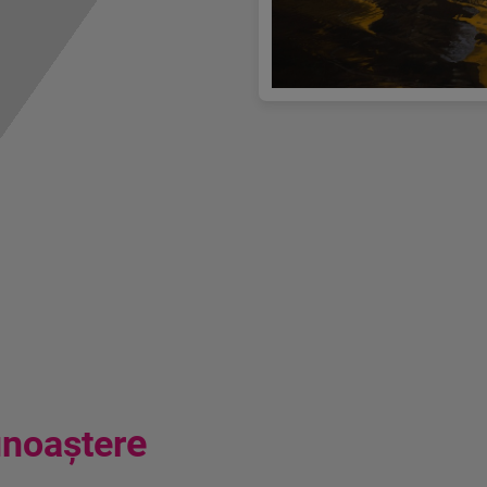
e
unoașter