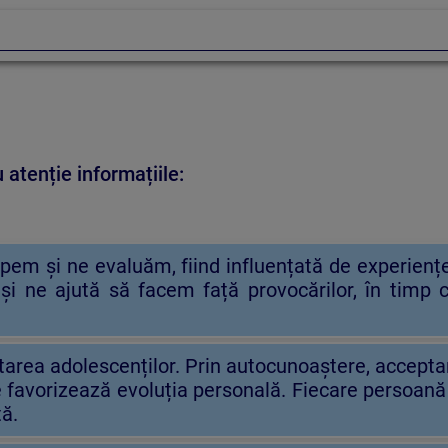
 atenție informațiile:
em și ne evaluăm, fiind influențată de experiențe, 
 și ne ajută să facem față provocărilor, în timp
rea adolescenților. Prin autocunoaștere, acceptarea 
e favorizează evoluția personală. Fiecare persoană 
tă.