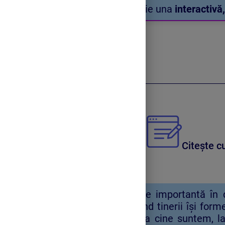
Activitatea își propune să fie una
interactivă,
Autocunoașterea
Citește cu
Autocunoașterea este foarte importantă în 
mai ales în adolescență, când tinerii își form
ani, este util să reflectăm la cine suntem, la