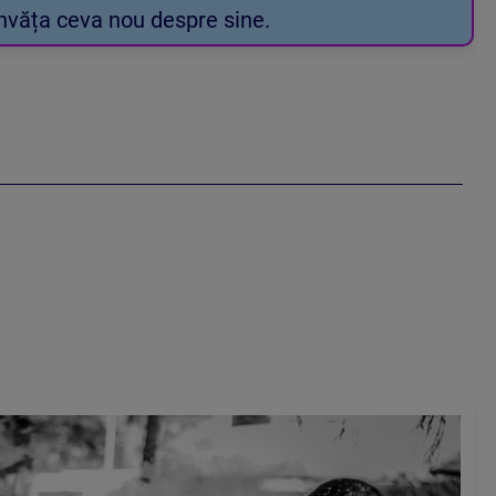
 învăța ceva nou despre sine.