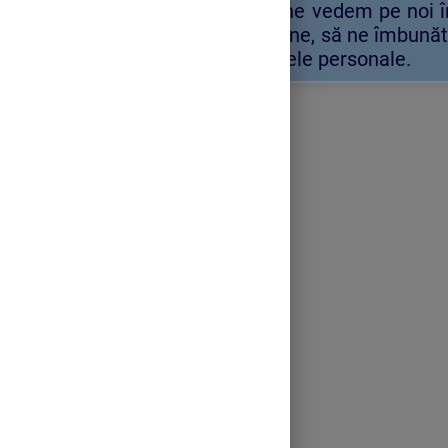
noastre și la modul în care ne vedem pe noi 
ajută să ne înțelegem mai bine, să ne îmbunătă
jur și să ne atingem obiectivele personale.