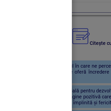
Imaginea de sine
Citește cu
Imaginea de sine
este modul în care ne percep
imagine de sine pozitivă ne oferă încredere
scăderea stimei de sine.
Imaginea de sine este esențială pentru dezvolta
din jur, se poate forma o imagine pozitivă car
este esențială pentru o viață împlinită și ferici