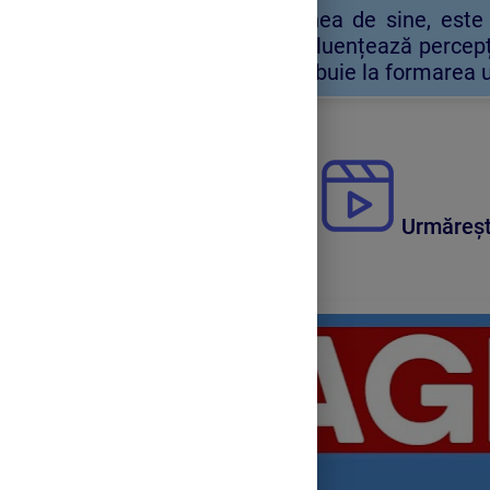
Pentru a îmbunătăți imaginea de sine, este 
feedback-ul lor pozitiv ne influențează percepț
celebrarea succeselor contribuie la formarea 
Urmăreșt