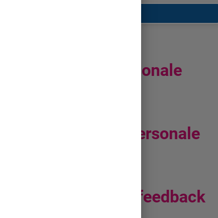
Autocunoaștere
Calități personale
Defectele personale
Evaluare și feedback