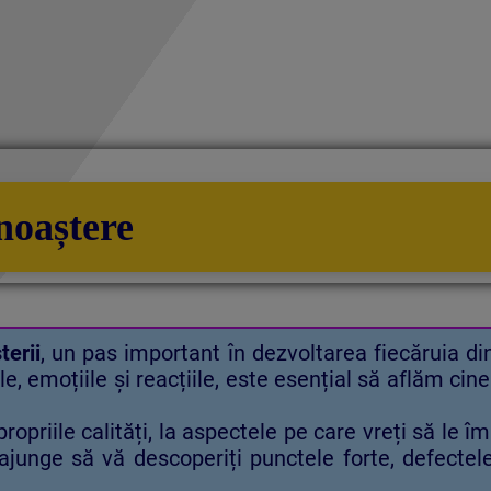
noaștere
erii
, un pas important în dezvoltarea fiecăruia din
 emoțiile și reacțiile, este esențial să aflăm cin
ropriile calități, la aspectele pe care vreți să le îm
veți ajunge să vă descoperiți punctele forte, defec