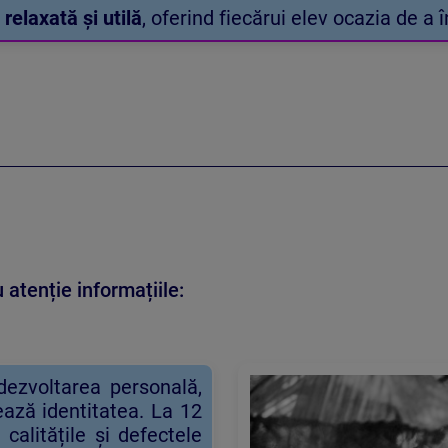
 relaxată și utilă
, oferind fiecărui elev ocazia de a
 atenție informațiile:
dezvoltarea personală,
ează identitatea. La 12
 calitățile și defectele