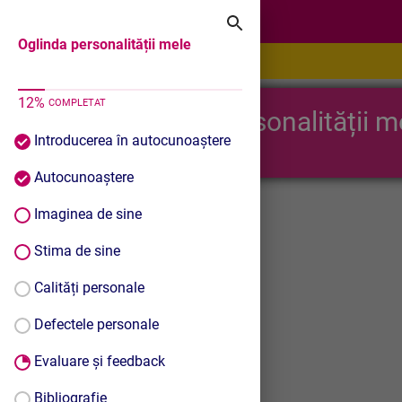
Oglinda personalității mele
Oglinda personalității mele
12
%
COMPLETAT
Oglinda personalității m
Introducerea în autocunoaștere
Autocunoaștere
Imaginea de sine
Stima de sine
Calități personale
Defectele personale
Evaluare și feedback
Bibliografie