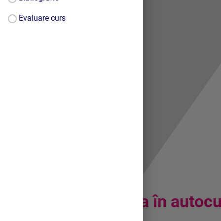
Evaluare curs
Privire de
ansamblu
Introd
ucerea în autoc