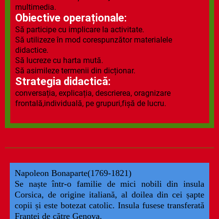
multimedia.
Obiective operaționale:
Să participe cu implicare la activitate.
Să utilizeze în mod corespunzător materialele
didactice.
Să lucreze cu harta mută.
Să asimileze termenii din dicționar.
Strategia didactică:
conversația, explicația, descrierea, oragnizare
frontală,individuală, pe grupuri,fișă de lucru.
Napoleon Bonaparte(1769-1821)
Se naște într-o familie de mici nobili din insula
Corsica, de origine italiană, al doilea din cei șapte
copii și este botezat catolic. Insula fusese transferată
Franței de către Genova.