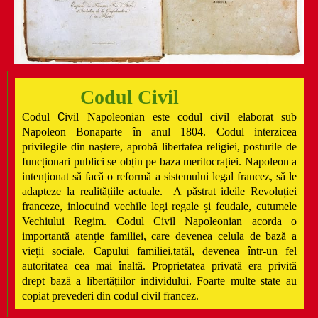
Codul Civil
C
Codul
ivil Napoleonian este codul civil elaborat sub
Napoleon Bonaparte în anul 1804. Codul interzicea
privilegile din naștere, aprobă libertatea religiei, posturile de
funcționari publici se obțin pe baza meritocrației. Napoleon a
intenționat să facă o reformă a sistemului legal francez, să le
adapteze la realitățiile actuale. A păstrat ideile Revoluției
franceze, inlocuind vechile legi regale și feudale, cutumele
Vechiului Regim. Codul Civil Napoleonian acorda o
importantă atenție familiei, care devenea celula de bază a
vieții sociale. Capului familiei,tatăl, devenea într-un fel
autoritatea cea mai înaltă. Proprietatea privată era privită
drept bază a libertățiilor individului. Foarte multe state au
copiat prevederi din codul civil francez.