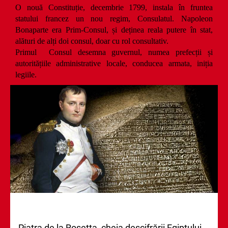
O nouă Constituție, decembrie 1799, instala în fruntea
statului francez un nou regim, Consulatul. Napoleon
Bonaparte era Prim-Consul, și deținea reala putere în stat,
alături de alți doi consul, doar cu rol consultativ.
Primul Consul desemna guvernul, numea prefecții și
autoritățiile administrative locale, conducea armata, iniția
legiile.
Piatra de la Rosetta, cheia descifrării Egiptului