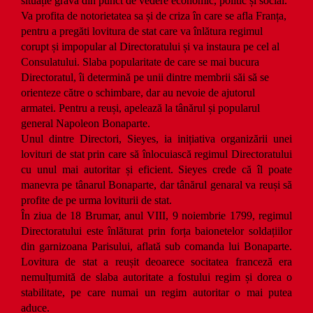
situație gravă din punct de vedere economic, politic și social.
Va profita de notorietatea sa și de criza în care se afla Franța,
pentru a pregăti lovitura de stat care va înlătura regimul
corupt și impopular al Directoratului și va instaura pe cel al
Consulatului. Slaba popularitate de care se mai bucura
Directoratul, îi determină pe unii dintre membrii săi să se
orienteze către o schimbare, dar au nevoie de ajutorul
armatei. Pentru a reuși, apelează la tânărul și popularul
general Napoleon Bonaparte.
Unul dintre Directori, Sieyes, ia inițiativa organizării unei
lovituri de stat prin care să înlocuiască regimul Directoratului
cu unul mai autoritar și eficient. Sieyes crede că îl poate
manevra pe tânarul Bonaparte, dar tânărul genaral va reuși să
profite de pe urma loviturii de stat.
În ziua de 18 Brumar, anul VIII, 9 noiembrie 1799, regimul
Directoratului este înlăturat prin forța baionetelor soldațiilor
din garnizoana Parisului, aflată sub comanda lui Bonaparte.
Lovitura de stat a reușit deoarece socitatea franceză era
nemulțumită de slaba autoritate a fostului regim și dorea o
stabilitate, pe care numai un regim autoritar o mai putea
aduce.