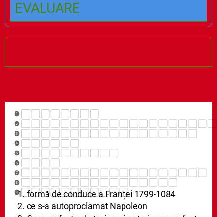
EVALUARE
1
2
3
4
5
6
7
8
1. formă de conduce a Franței 1799-1084
9
2. ce s-a autoproclamat Napoleon