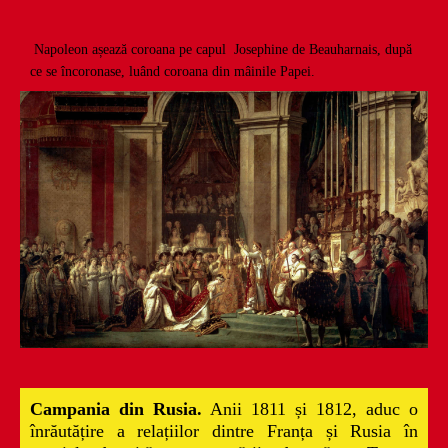
Napoleon așează coroana pe capul Josephine de Beauharnais, după
ce se încoronase, luând coroana din mâinile Papei.
Campani
a din Rusia.
Anii 1811 și 1812, aduc o
înrăutățire a relațiilor dintre Franța și Rusia în