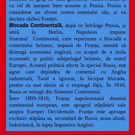
cu rol de tampon între aceasta și Prusia. Prusia a
considerat un afront contra statutului său, și va
declara război Franței.
Blocada Continentală,
după ce înfrânge Prusia, și
intră în Berlin, Napoleon impune
Sistemul Continental, care reprezenta o blocadă a
comerțului britanic, impusă de Franța, menită să
distrugă economia engleză, cu scopul de a izola
economic și politic arhipelagul britanic, de restul
Europei. Această politică afecta în special Rusia, stat
agrar care depindea de comerțul cu Anglia
industrială, Tarul a ignorat, la început blocada,
pentru ca mai târziu să o respingă fățiș. În 1810,
Rusia se retrage din Sistemul Continental.
Între 1809-1810, Franța napoleoniană domină
continentul european, este apogeul stăpânirii sale
asupra Europei Occidentale. Franța este aproape
exclusiv stăpâna sa, secondată de Rusia, noua aliată,
îndoielnică, în lupta împotriva Angliei.