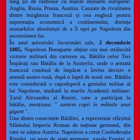
lung șir de războaie cu marile monarhi europene:
Anglia, Rusia, Prusia, Austria. Cauzate de rivalitatea
dintre burghezia franceză și cea engleză pentru
supremația economică a continentului, dorința
monarhilor absolutiști de a îl opri pe Napoleon din
ascensiunea lui.
În anul aniversări încoronări sale,
2 decembrie
1805,
Napoleon Bonaparte obține cea mai strălucită
victorie militară din carierea sa, Bătălia celor Trei
Împărați sau Bătălia de la Austerliz, unde o armată
franceză condusă de împărat a învins decisiv o
armată austro-rusă, după o luptă de nouă ore. Bătălia
este considerată o capodoperă a geniului militar al
lui Napoleon, studiată la marile Academii militare.
Țarul Alexandru al Rusiei, care a participat la
bătălie, menționa: "
suntem copii în mâinile unui
gigant
".
Una dintre
Bătăliei, a reprezentat sfârșitul
consecințele
Sfântului Imperiu Roman de națiune germană, din
care se năștea Austria. Napoleon a creat Confederația
Rinului, un grup de state germane, vasale Franței și