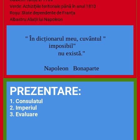
Verde: Achizițiile teritoriale până în anul 1810
Roșu: State dependente de Franța
Albastru:Aliații lui Napoleon
" În dicționarul meu, cuvântul "
imposibil"
nu există."
Napoleon Bonaparte
PREZENTARE:
1. Consulatul
2. Imperiul
3. Evaluare