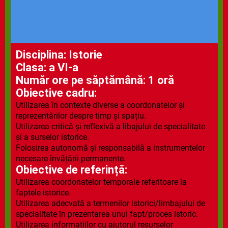
Disciplina: Istorie
Clasa: a VI-a
Număr ore pe săptămână: 1 oră
Obiective cadru:
Utilizarea în contexte diverse a coordonatelor și
reprezentărilor despre timp și spațiu.
Utilizarea critică și reflexivă a libajului de specialitate
și a surselor istorice.
Folosirea autonomă și responsabilă a instrumentelor
necesare învățării permanente.
Obiective de referință:
Utilizarea coordonatelor temporale referitoare la
faptele istorice.
Utilizarea adecvată a termenilor istorici/limbajului de
specialitate în prezentarea unui fapt/proces istoric.
Utilizarea informațiilor cu ajutorul resurselor