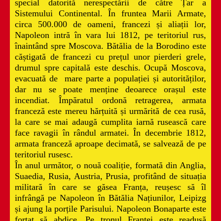
special datorită nerespectării de către Țar a
Sistemului Continental. În fruntea Marii Armate,
circa 500.000 de oameni, francezi și aliații lor,
Napoleon intră în vara lui 1812, pe teritoriul rus,
înaintând spre Moscova. Bătălia de la Borodino este
căștigată de francezi cu prețul unor pierderi grele,
drumul spre capitală este deschis. Ocupă Moscova,
evacuată de mare parte a populației și autorităților,
dar nu se poate menține deoarece orașul este
incendiat. Împăratul ordonă retragerea, armata
franceză este mereu hărțuită și urmărită de cea rusă,
la care se mai adaugă cumplita iarnă rusească care
face ravagii în rândul armatei. În decembrie 1812,
armata franceză aproape decimată, se salvează de pe
teritoriul rusesc.
În anul următor, o nouă coaliție, formată din Anglia,
Suaedia, Rusia, Austria, Prusia, profitând de situația
militară în care se găsea Franța, reușesc să îl
infrângă pe Napoleon în Bătălia Națiunilor, Leipizg
și ajung la porțile Parisului. Napoleon Bonaparte este
forțat să abdice. Pe tronul Franței este readusă