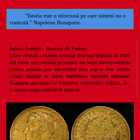
"Istoria este o minciună pe care nimeni nu o
contestă." Napoleon Bonaparte.
Banca Franței - Banque de Franc
e,
banca centrală a Franței, instituție finaciară înființată în 1800,
sub forma unei societăți pe acțiuni, dar statul francez controla
politica acesteia prin intermediul unui regent. Prin crearea
acestei instituții se dorea stabilizarea monedei naționale,
finanțarea guvernului și susținerea cheltuielilor militare. Are
monopol asupra emiterii de bancote