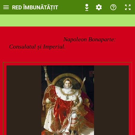
RED ÎMBUNĂTĂȚIT
Napoleon Bonaparte:
Consulatul și Imperiul.