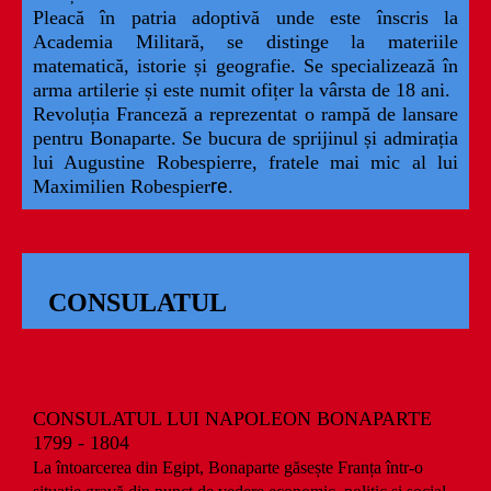
Pleacă în patria adoptivă unde este înscris la
Academia Militară, se distinge la materiile
matematică, istorie și geografie. Se specializează în
arma artilerie și este numit ofițer la vârsta de 18 ani.
Revoluția Franceză a reprezentat o rampă de lansare
pentru Bonaparte. Se bucura de sprijinul și admirația
lui Augustine Robespierre, fratele mai mic al lui
re.
Maximilien Robespier
CONSULATUL
CONSULATUL LUI NAPOLEON BONAPARTE
1799 - 1804
La întoarcerea din Egipt, Bonaparte găsește Franța într-o