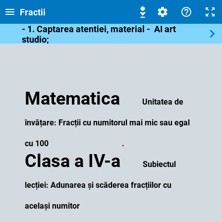
Fractii
- 1. Captarea atentiei, material - AI art
studio;
-2. Fise de lucru.
-3. Evaluare finala
Matematica
Unitatea de
învățare: Fracții cu numitorul mai mic sau egal
cu 100 .
Clasa a IV-a
Subiectul
lecției: Adunarea și scăderea fracțiilor cu
același numitor