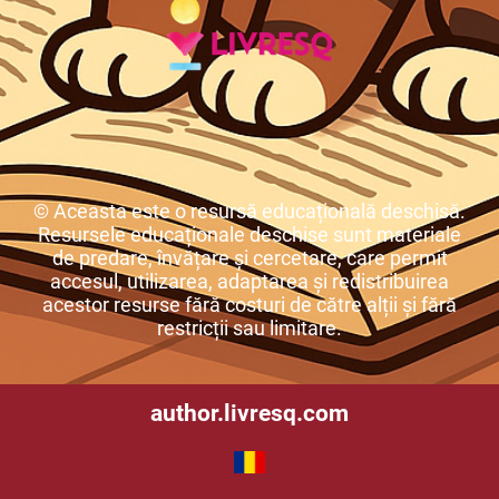
© Aceasta este o resursă educațională deschisă.
Resursele educaționale deschise sunt materiale
de predare, învățare și cercetare, care permit
accesul, utilizarea, adaptarea și redistribuirea
acestor resurse fără costuri de către alții și fără
restricții sau limitare.
author.livresq.com