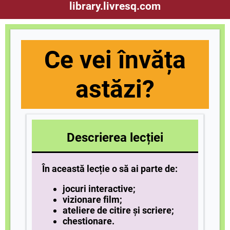
library.livresq.com
Ce vei învăța
astăzi?
Descrierea lecției
În această lecție o să ai parte de:
jocuri interactive;
vizionare film;
ateliere de citire și scriere;
chestionare
.