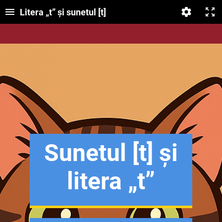
Litera „t” și sunetul [t]
Sunetul
[t]
și
litera „t”