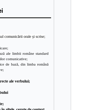
ei
sul comunicării orale și scrise;
icare;
 bază ale limbii române standard
iilor comunicative;
ntice de bază, din limba română
ve;
NALE:
recte ale verbului;
;
bului
te;
în altele, cerute de context