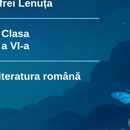
rei Lenuța
Clasa
a VI-a
literatura română