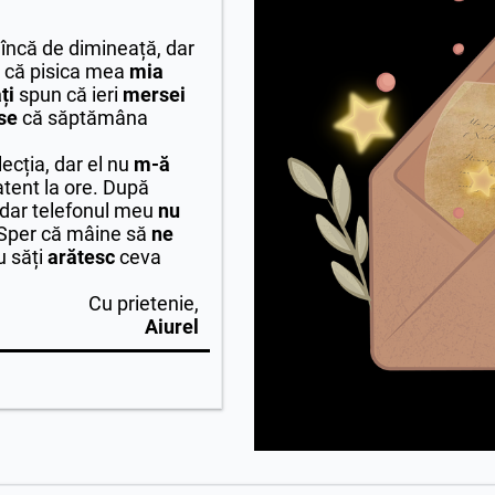
încă de dimineață, dar
u că pisica mea
mia
ți
spun că ieri
mersei
se
că săptămâna
lecția, dar el nu
m-ă
tent la ore. După
 dar telefonul meu
nu
 Sper că mâine să
ne
u săți
arătesc
ceva
Cu prietenie,
Aiurel