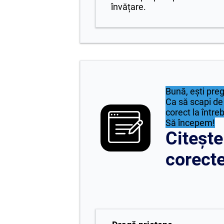
învățare.
Bună, ești pre
Ca să scapi de 
corect la între
Să începem!
Citește
corecte