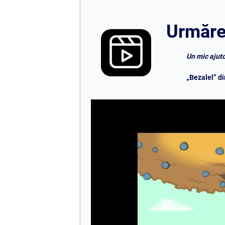
Urmăreș
Un mic ajuto
„Bezalel” di