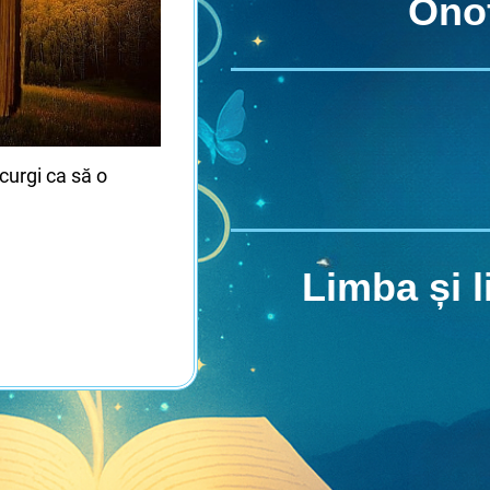
Onof
curgi ca să o
Limba și 