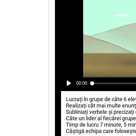
00:00
Lucrați în grupe de câte 6 ele
Realizați cât mai multe enunțu
Subliniați verbele și precizaț
Câte un lider al fiecărei grup
Timp de lucru 7 minute, 5 min
Câștigă echipa care foloseșt