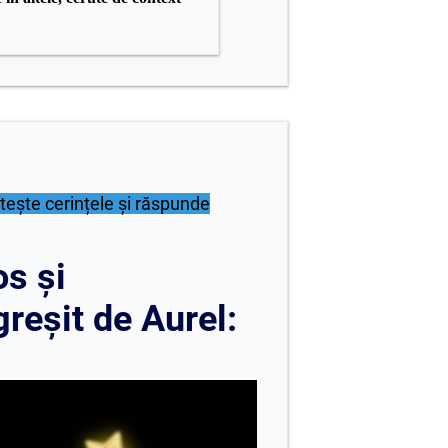
itește cerințele și răspunde
os și
reșit de Aurel: