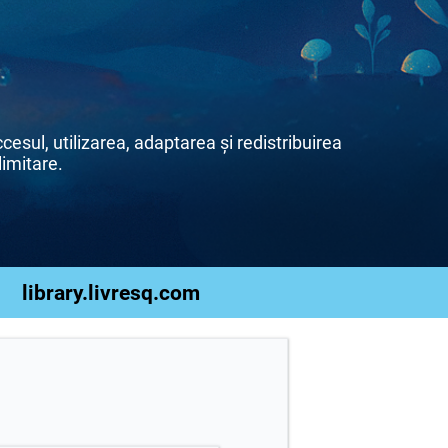
esul, utilizarea, adaptarea și redistribuirea
limitare.
library.livresq.com