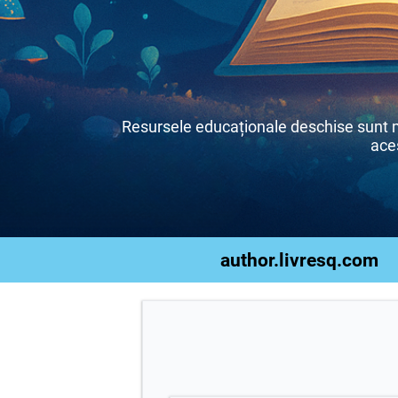
Resursele educaționale deschise sunt mat
aces
author.livresq.com