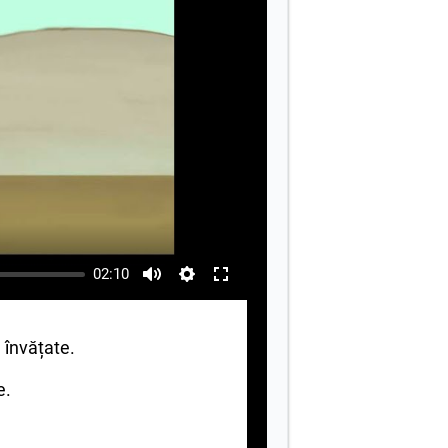
02:10
e învățate.
e.