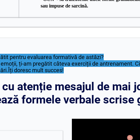
sau impuse de sarcină.
gătit pentru evaluarea formativă de astăzi?
emoții, ți-am pregătit câteva exerciții de antrenament. C
bări.Îți doresc mult succes!
 cu atenție mesajul de mai j
ază formele verbale scrise g