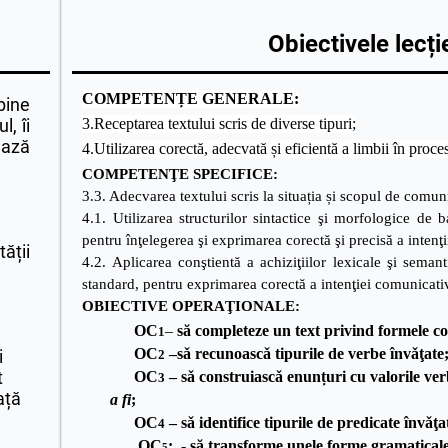
Obiectivele lecți
COMPETENȚE GENERALE
:
bine
l, îi
3.Receptarea textului scris de diverse tipuri;
ează
4.Utilizarea corectă, adecvată și eficientă a limbii în proce
COMPETENŢE SPECIFICE:
3.3. Adecvarea textului scris la situația și scopul de comun
4.1. Utilizarea structurilor sintactice şi morfologice de
pentru înţelegerea şi exprimarea corectă şi precisă a intenţ
tății
4.2. Aplicarea conştientă a achiziţiilor lexicale şi sema
standard, pentru exprimarea corectă a intenţiei comunicati
OBIECTIVE OPERAŢIO
OC
–
să completeze un text privind formele co
1
OC
–sǎ recunoascǎ tipurile de verbe învǎţate
i
2
t
OC
– sǎ construiascǎ enunțuri cu valorile ver
3
ață
a
fi
;
OC
– sǎ identifice tipurile de predicate învǎţa
4
OC
: - să transforme unele forme gramaticale 
5