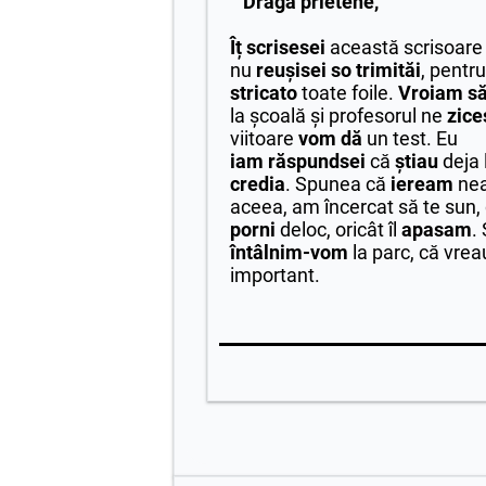
Dragă prietene,
Îț
scrisesei
această scrisoare 
nu
reușisei
so
trimităi
, pentr
stricato
toate foile.
Vroiam
să
la școală și profesorul ne
zice
viitoare
vom dă
un test. Eu
iam
răspundsei
că
știau
deja 
credia
. Spunea că
ieream
nea
aceea, am încercat să te sun,
porni
deloc, oricât îl
apasam
.
întâlnim-vom
la parc, că vrea
important.