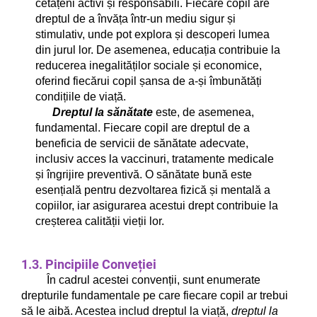
cetățeni activi și responsabili. Fiecare copil are
dreptul de a învăța într-un mediu sigur și
stimulativ, unde pot explora și descoperi lumea
din jurul lor. De asemenea, educația contribuie la
reducerea inegalităților sociale și economice,
oferind fiecărui copil șansa de a-și îmbunătăți
condițiile de viață.
Dreptul la sănătate
este, de asemenea,
fundamental. Fiecare copil are dreptul de a
beneficia de servicii de sănătate adecvate,
inclusiv acces la vaccinuri, tratamente medicale
și îngrijire preventivă. O sănătate bună este
esențială pentru dezvoltarea fizică și mentală a
copiilor, iar asigurarea acestui drept contribuie la
creșterea calității vieții lor.
1.3. Pincipiile Conveției
În cadrul acestei convenții, sunt enumerate
drepturile fundamentale pe care fiecare copil ar trebui
să le aibă. Acestea includ dreptul la viață,
dreptul la