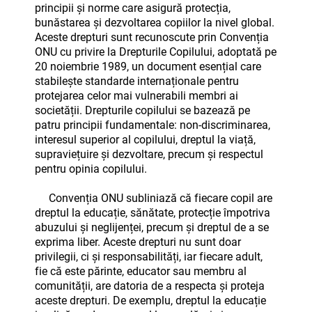
principii și norme care asigură protecția,
bunăstarea și dezvoltarea copiilor la nivel global.
Aceste drepturi sunt recunoscute prin Convenția
ONU cu privire la Drepturile Copilului, adoptată pe
20 noiembrie 1989, un document esențial care
stabilește standarde internaționale pentru
protejarea celor mai vulnerabili membri ai
societății. Drepturile copilului se bazează pe
patru principii fundamentale: non-discriminarea,
interesul superior al copilului, dreptul la viață,
supraviețuire și dezvoltare, precum și respectul
pentru opinia copilului.
Convenția ONU subliniază că fiecare copil are
dreptul la educație, sănătate, protecție împotriva
abuzului și neglijenței, precum și dreptul de a se
exprima liber. Aceste drepturi nu sunt doar
privilegii, ci și responsabilități, iar fiecare adult,
fie că este părinte, educator sau membru al
comunității, are datoria de a respecta și proteja
aceste drepturi. De exemplu, dreptul la educație