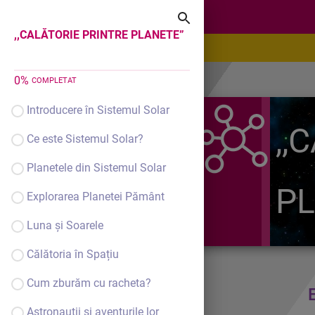
,,CALĂTORIE PRINTRE PLANETE”
,,CALĂTORIE PRINTRE PLANETE”
0
%
COMPLETAT
Introducere în Sistemul Solar
,,
Ce este Sistemul Solar?
Planetele din Sistemul Solar
PL
Explorarea Planetei Pământ
Luna și Soarele
Călătoria în Spațiu
Cum zburăm cu racheta?
Astronauții și aventurile lor