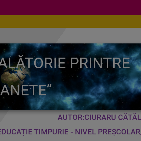
CALĂTORIE PRINTRE
ANETE”
AUTOR:CIURARU CĂTĂL
EDUCAȚIE TIMPURIE - NIVEL PREȘCOLA