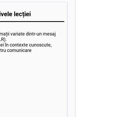
vele lecției
rmații variate dintr-un mesaj
LR).
dei în contexte cunoscute,
ntru comunicare