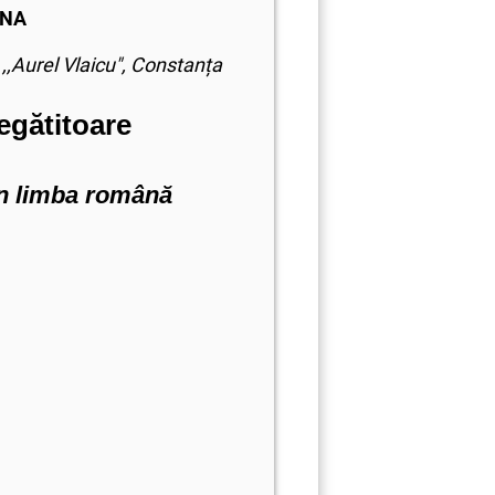
INA
,,Aurel Vlaicu", Constanța
egătitoare
n limba română