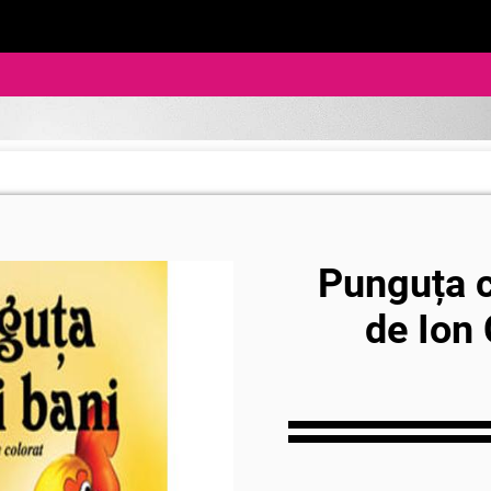
Punguța c
de Ion