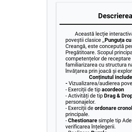
Descrierea 
Această lecție interactivă
poveștii clasice ,,
Punguța cu 
Creangă, este concepută pent
Pregătitoare. Scopul princip
competențelor de receptare a
familiarizarea cu structura n
învățarea prin joacă și 
Conținutul include
-
Vizualizarea/audierea poveș
- Exerciții de tip
acordeon
- Activități de tip
Drag & Dro
personajelor.
- Exerciții de
ordonare crono
principale.
-
Chestionare
simple tip Ade
verificarea înțelegerii.