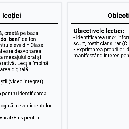
lecției
Obiecti
Obiectivele lecției:
, creată pe baza
- Identificarea unor info
doi bani"
de Ion
scurt, rostit clar și rar (C
ru elevii din Clasa
-
Exprimarea propriilor i
al este dezvoltarea
manifestând interes pe
 mesajului oral și
arativă. Lecția îmbină
explorarea digitală.
:
tii (video integrat).
p
pentru identificarea
logică
a evenimentelor
vărat/Fals pentru