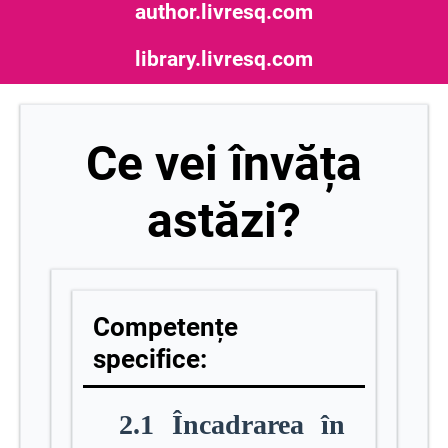
author.livresq.com
library.livresq.com
Ce vei învăța
astăzi?
Competențe
specifice:
2.1 Încadrarea în