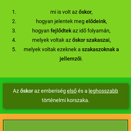
mi is volt az
őskor
,
hogyan jelentek meg
elődeink
,
hogyan
fejlődtek
az idő folyamán,
melyek voltak az
őskor szakaszai,
melyek voltak ezeknek a
szakaszoknak a
jellemzői
.
Az
őskor
az emberiség
e
lső
és a
leghosszabb
történelmi korszaka.