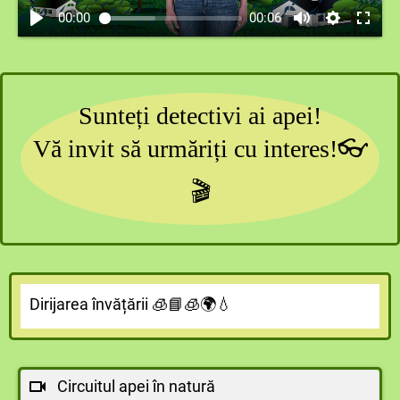
00:00
00:06
Sunteți detectivi ai apei!
Vă invit să urmăriți cu interes!👓
🎬
Dirijarea învățării 🧊📘🧊🌍💧
Circuitul apei în natură