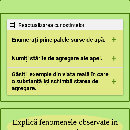
Reactualizarea cunoștințelor
+
Enumerați principalele surse de apă.
+
Numiți stările de agregare ale apei.
* ape curgătoare: bălți, lacuri, mări și oceane;
* ape curgătoare: izvoare, pâraie, râuri, fluvii;
* ghețarii;
* lichidă
Găsiți exemple din viața reală în care
+
* apele subterane;
* solidă
o substanță își schimbă starea de
* precipitațiile
* gazoasă
agregare.
- apa care fierbe începe să se transforme în
aburi - apa trece din stare lichidă în stare
gazoasă;
- cubul de gheață dintr-un pahar uitat vara pe
Explică fenomenele observate în
masă - apa trece din stare solidă în stare