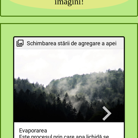
imagini!
lichidă;
- vaporii de apă care formează picături pe
geamuri - apa trece din stare gazoasă în stare
lichidă:
- apa care îngheață în congelator - trece din
stare lichidă în stare solidă
Schimbarea stării de agregare a apei
Evaporarea
Este procesul prin care apa lichidă se