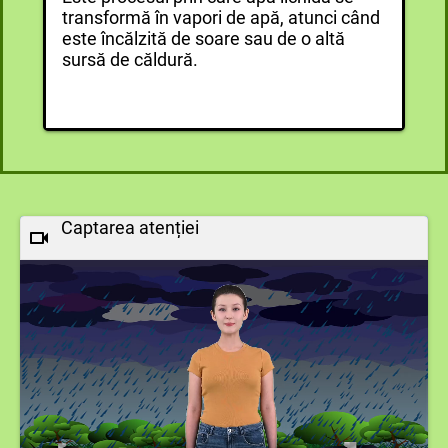
Con
transformă în vapori de apă, atunci când
Est
este încălzită de soare sau de o altă
aer
sursă de căldură.
pic
Captarea atenției