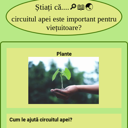
Știați că....🔎📖🌏
circuitul apei este important pentru
viețuitoare?
Plante
Cum le ajută circuitul apei?