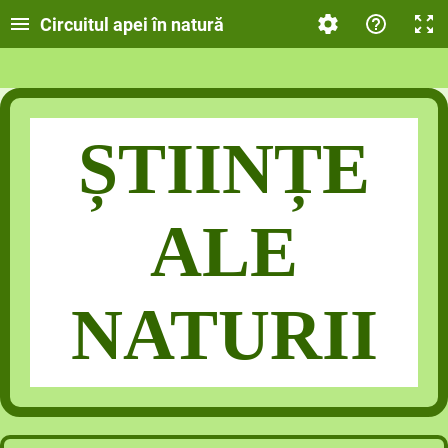
Circuitul apei în natură
ȘTIINȚE
ALE
NATURII