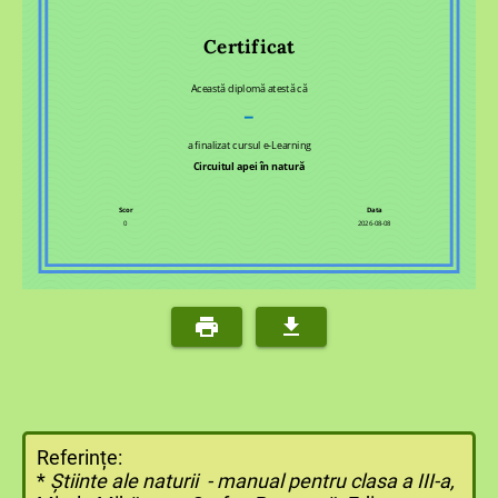
Certificat
Această diplomă atestă că
–
a finalizat cursul e-Learning
Circuitul apei în natură
Scor
Data
0
2026-08-08
Referințe:
*
Știinte ale naturii - manual pentru clasa a III-a,