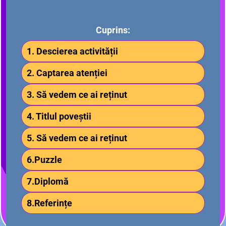
Cuprins:
1. Descierea activității
2. Captarea atenției
3. Să vedem ce ai reținut
4. Titlul poveștii
5. Să vedem ce ai reținut
6.Puzzle
7.Diplomă
8.Referințe