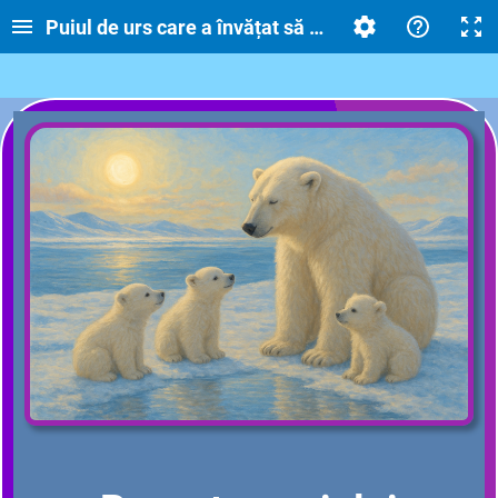
Puiul de urs care a învățat să aibă grijă de frațiorii 