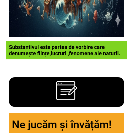
Substantivul este partea de vorbire care
denumește ființe,lucruri ,fenomene ale naturii.
Ne jucăm și învățăm!