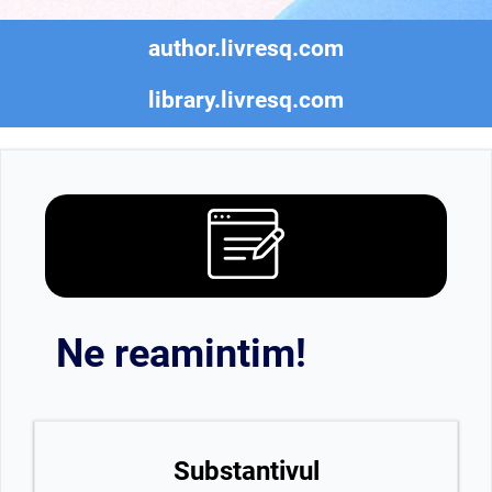
author.livresq.com
library.livresq.com
Ne reamintim!
Substantivul