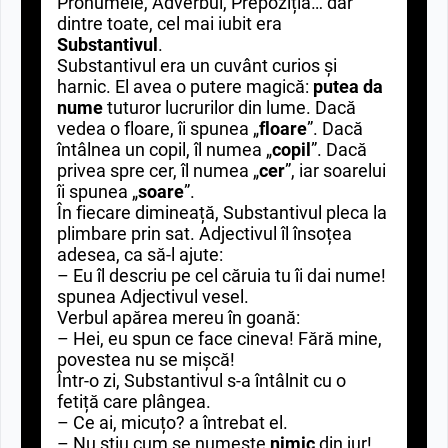
Pronumele, Adverbul, Prepoziția… dar
dintre toate, cel mai iubit era
Substantivul
.
Substantivul era un cuvânt curios și
harnic. El avea o putere magică:
putea da
nume
tuturor lucrurilor din lume. Dacă
vedea o floare, îi spunea „
floare
”. Dacă
întâlnea un copil, îl numea „
copil
”. Dacă
privea spre cer, îl numea „
cer
”, iar soarelui
îi spunea „
soare
”.
În fiecare dimineață, Substantivul pleca la
plimbare prin sat. Adjectivul îl însoțea
adesea, ca să-l ajute:
– Eu îl descriu pe cel căruia tu îi dai nume!
spunea Adjectivul vesel.
Verbul apărea mereu în goană:
– Hei, eu spun ce face cineva! Fără mine,
povestea nu se mișcă!
Într-o zi, Substantivul s-a întâlnit cu o
fetiță care plângea.
– Ce ai, micuțo? a întrebat el.
– Nu știu cum se numește
nimic
din jur!