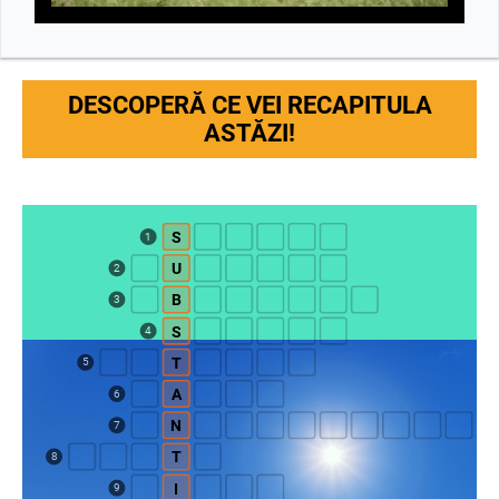
DESCOPERĂ CE VEI RECAPITULA
ASTĂZI!
S
1
U
2
B
3
S
4
T
5
A
6
N
7
T
8
I
9