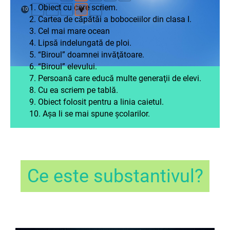
1. Obiect cu care scriem.
V
10
2. Cartea de căpătâi a boboceiilor din clasa I.
3. Cel mai mare ocean
4. Lipsă indelungată de ploi.
5. “Biroul” doamnei invăţătoare.
6. “Biroul” elevului.
7. Persoană care educă multe generaţii de elevi.
8. Cu ea scriem pe tablă.
9. Obiect folosit pentru a linia caietul.
10. Aşa li se mai spune şcolarilor.
Ce este substantivul?