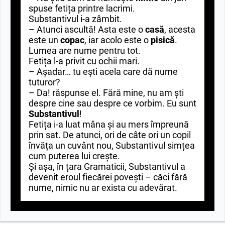
spuse fetița printre lacrimi.
Substantivul i-a zâmbit.
– Atunci ascultă! Asta este o
casă
, acesta
este un
copac
, iar acolo este o
pisică
.
Lumea are nume pentru tot.
Fetița l-a privit cu ochii mari.
– Așadar… tu ești acela care dă nume
tuturor?
– Da! răspunse el. Fără mine, nu am ști
despre cine sau despre ce vorbim. Eu sunt
Substantivul
!
Fetița i-a luat mâna și au mers împreună
prin sat. De atunci, ori de câte ori un copil
învăța un cuvânt nou, Substantivul simțea
cum puterea lui crește.
Și așa, în țara Gramaticii, Substantivul a
devenit eroul fiecărei povești – căci fără
nume, nimic nu ar exista cu adevărat.