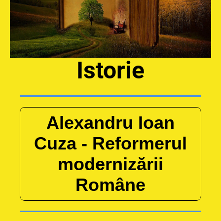
Istorie
Alexandru Ioan
Cuza - Reformerul
modernizării
Române