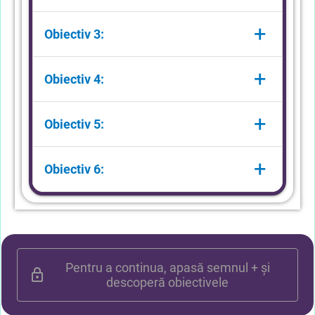
Care este unitatea de măsură
+
Obiectiv 3:
pentru densitate în S.I.;
Cum poți determina densitatea
+
Obiectiv 4:
unui corp;
Cum utilizezi noțiunea de densitate
+
Obiectiv 5:
pentru rezolvarea problemelor cu
caracter practic sau aplicativ;
Cum poți explica fenomenul de
+
Obiectiv 6:
plutire și de scufundare a corpurilor
în lichide de densități diferite;
Să exemplifici aplicații ale densității
din viața cotidiană.
Pentru a continua, apasă semnul + și
descoperă obiectivele