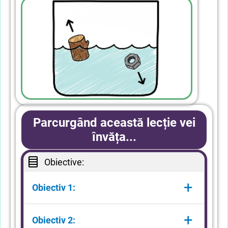
Parcurgând această lecție vei
învăța...
Obiective:
+
Obiectiv 1:
Ce semnifică noțiunea de
+
Obiectiv 2:
densitate;