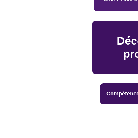
Déc
pr
Compétence