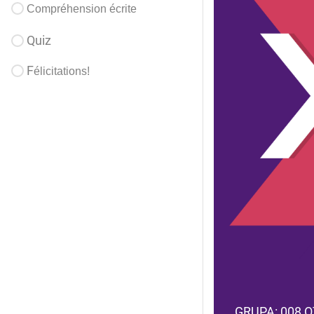
Compr
é
hension
é
crite
Quiz
F
élicitations!
GRUPA: 008 O