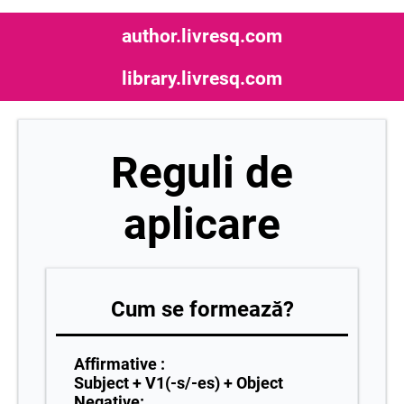
author.livresq.com
library.livresq.com
Reguli de
aplicare
Cum se formează?
Affirmative :
Subject + V1(-s/-es) + Object
Negative: