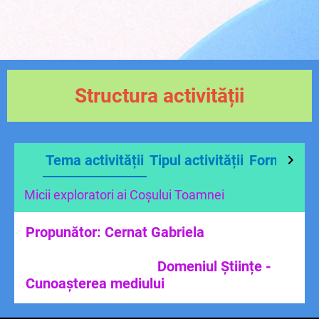
Structura activității
Tema activității
Tipul activității
Forma de r
Micii exploratori ai Coșului Toamnei
Propunător: Cernat Gabriela
Domeniul Științe -
Cunoașterea mediului