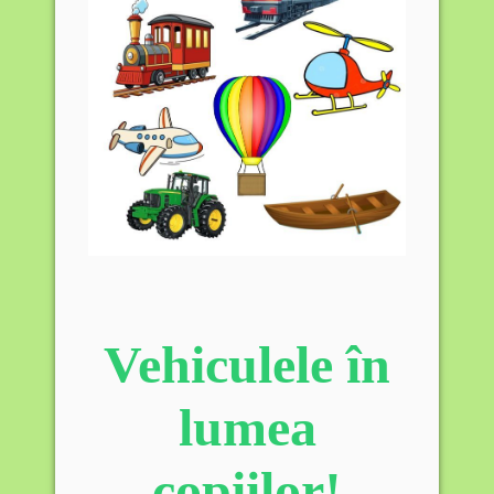
Vehiculele în
lumea
copiilor!