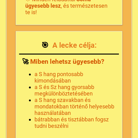
ügyesebb lesz
, és természetesen
te is!
🎯
A lecke célja:
🚀
Miben lehetsz ügyesebb?
a S hang pontosabb
kimondásában
a S és Sz hang gyorsabb
megkülönböztetésében
a S hang szavakban és
mondatokban történő helyesebb
használatában
bátrabban és tisztábban fogsz
tudni beszélni