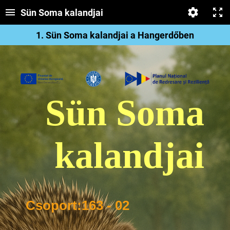
Sün Soma kalandjai
1. Sün Soma kalandjai a Hangerdőben
Sün Soma
kalandja
i
Csoport:
163 - 02