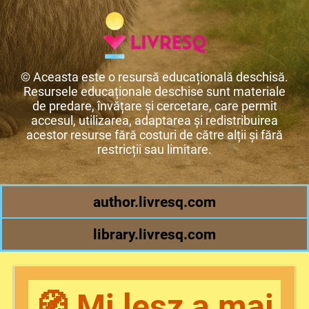
© Aceasta este o resursă educațională deschisă.
Resursele educaționale deschise sunt materiale
de predare, învățare și cercetare, care permit
accesul, utilizarea, adaptarea și redistribuirea
acestor resurse fără costuri de către alții și fără
restricții sau limitare.
author.livresq.com
library.livresq.com
🧭 Mi lesz a mai