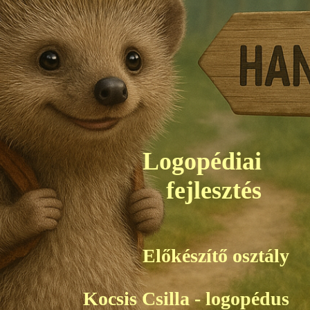
Logopédiai
fejlesztés
Előkész
í
tő
osztály
Kocsis Csilla - logopédus