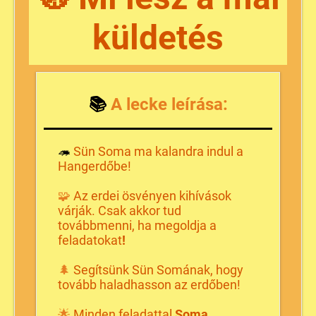
küldetés
📚
A lecke
leírása:
🦔
Sün Soma ma kalandra indul a
Hangerdőbe!
🧩
Az erdei ösvényen kih
í
vások
várják. Csak akkor tud
továbbmenni, ha megoldja a
feladatokat
!
🌲
Seg
í
tsünk Sün Somának, hogy
tovább haladhasson az erdőben!
🌟
Minden feladattal
Soma