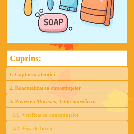
Cuprins:
1. Captarea atenției
2. Reactualizarea cunoștințelor
3. Povestea
Maricica, fetița murdărică
3.1. Verificarea cunoștințelor
3.2. Fișa de lucru