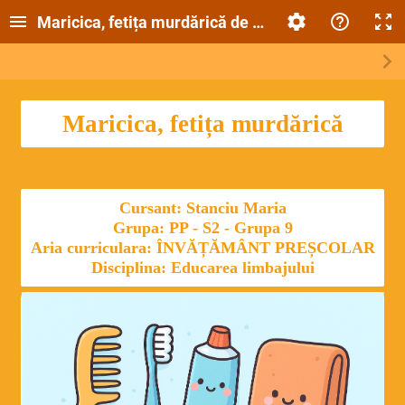
Maricica, fetița murdărică de L. Vlădescu - povesti
Maricica, fetița murdărică
Cursant: Stanciu Maria
Grupa: PP - S2 - Grupa 9
Aria curriculara: ÎNVĂȚĂMÂNT PREȘCOLAR
Disciplina: Educarea limbajului