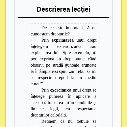
Descrierea lecției
De ce este important să ne
cunoaștem drepturile?
Prin
exprimarea
unui drept
înțelegem exteriorizarea sau
explicitarea lui. Spre exemplu, îți
poți exprima un drept atunci când
observi pe stradă gunoaie aruncate
la întâmplare și spui: „ar trebui să mi
se respecte dreptul la un mediu
curat!”
Prin
exercitarea
unui drept se
înțelege punerea în aplicare a
acestuia, folosirea lui în condițiile și
limitele legii, cu respectarea
drepturilor celorlalți.
Reținem că nu trebuie să