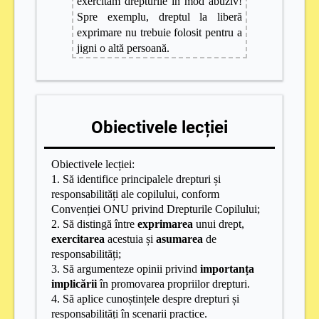
exercităm drepturile în mod abuziv!
Spre exemplu, dreptul la liberă
exprimare nu trebuie folosit pentru a
jigni o altă persoană.
Obiectivele lecției
Obiectivele lecției:
1. Să identifice principalele drepturi și
responsabilități ale copilului, conform
Convenției ONU privind Drepturile Copilului;
2. S
ă distingă între
exprimarea
unui drept,
exercitarea
acestuia și
asumarea
de
responsabilități;
3. S
ă argumenteze opinii privind
importanța
implicării
în promovarea propriilor drepturi.
4. S
ă
aplice cunoștințele despre drepturi și
responsabilități în scenarii practice.