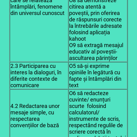
care se relatează
O8 să demonstreze
întâmplări, fenomene
citirea atentă a
din universul cunoscut
poveștii, prin oferirea
de răspunsuri corecte
la întrebările adresate
folosind aplicația
kahoot
O9 să extragă mesajul
educativ al poveștii-
ascultarea părinților
2.3 Participarea cu
O5 să-și exprime
interes la dialoguri, în
opiniile în legătură cu
diferite contexte de
fapte și întâmplări din
comunicare
text
O6 să redacteze
cuvinte/ enunțuri
4.2 Redactarea unor
scurte folosind
mesaje simple, cu
calculatorul/
respectarea
instrumente de scris,
convențiilor de bază
respectând regulile de
scriere corectă în