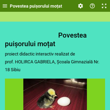
Povestea puișorului moțat
Povestea
puișorului moțat
proiect didactic interactiv realizat de
prof. HOLIRCA GABRIELA, Școala Gimnazială Nr.
18 Sibiu