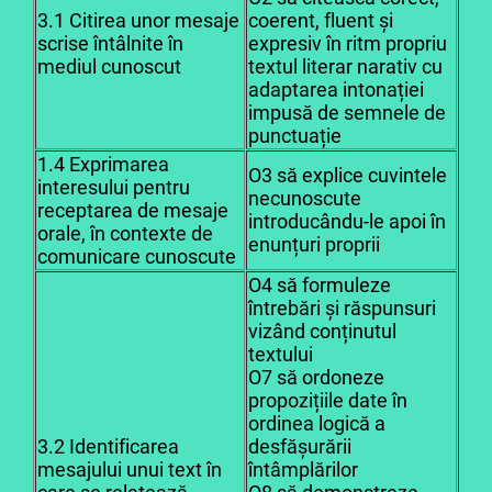
3.1 Citirea unor mesaje
coerent, fluent și
scrise întâlnite în
expresiv în ritm propriu
mediul cunoscut
textul literar narativ cu
adaptarea intonației
impusă de semnele de
punctuație
1.4 Exprimarea
O3 să explice cuvintele
interesului pentru
necunoscute
receptarea de mesaje
introducându-le apoi în
orale, în contexte de
enunțuri proprii
comunicare cunoscute
O4 să formuleze
întrebări și răspunsuri
vizând conținutul
textului
O7 să ordoneze
propozițiile date în
ordinea logică a
3.2 Identificarea
desfășurării
mesajului unui text în
întâmplărilor