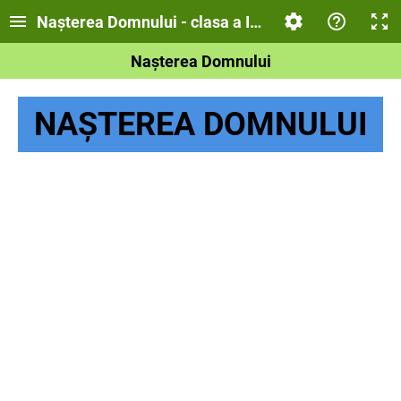
Nașterea Domnului - clasa a IV-a
Nașterea Domnului
NAȘTEREA DOMNULUI