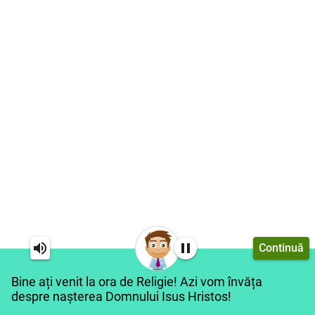
Continuă
Bine ați venit la ora de Religie! Azi vom învăța
despre nașterea Domnului Isus Hristos!