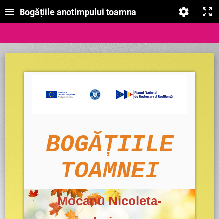
Bogățiile anotimpului toamna
BOGĂȚIILE
TOAMNEI
Mocanu Nicoleta-