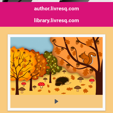
author.livresq.com
library.livresq.com