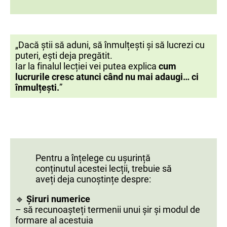
„Dacă știi să aduni, să înmulțești și să lucrezi cu
puteri, ești deja pregătit.
Iar la finalul lecției vei putea explica
cum
lucrurile cresc atunci când nu mai adaugi… ci
înmulțești.
”
Pentru a înțelege cu ușurință
conținutul acestei lecții, trebuie să
aveți deja cunoștințe despre:
🔹
Șiruri numerice
– să recunoașteți termenii unui șir și modul de
formare al acestuia