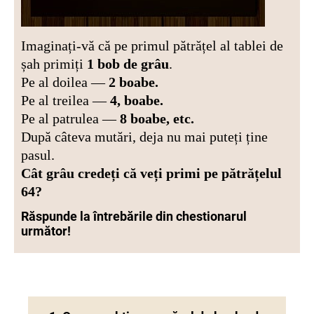
Imaginați-vă că pe primul pătrățel al tablei de
șah primiți
1 bob de grâu
.
Pe al doilea —
2 boabe.
Pe al treilea —
4, boabe.
Pe al patrulea —
8 boabe, etc.
După câteva mutări, deja nu mai puteți ține
pasul.
Cât grâu credeți că veți primi pe pătrățelul
64?
Răspunde la întrebările din chestionarul
următor!