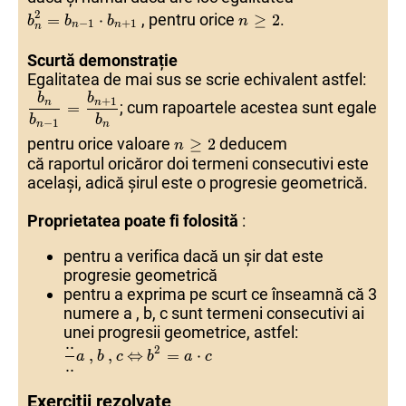
b
b
2
2
=
=
b
b
n
n
−
−
1
1
⋅
⋅
b
b
n
n
+
+
1
1
n
n
≥
≥
2
2
2
,
pentru orice
.
=
⋅
≥
2
b
b
b
n
−
1
+
1
n
n
n
Scurtă demonstrație
Egalitatea de mai sus se scrie echivalent astfel:
b
b
n
n
b
b
n
n
−
−
1
1
=
=
b
b
n
n
+
+
1
1
b
b
n
n
b
b
+
1
n
n
;
cum rapoartele acestea sunt egale
=
b
b
−
1
n
n
n
n
≥
≥
2
2
pentru orice valoare
deducem
≥
2
n
că raportul oricăror doi termeni consecutivi este
același, adică șirul este o progresie geometrică.
Proprietatea poate fi folosită
:
pentru a verifica dacă un șir dat este
progresie geometrică
pentru a exprima pe scurt ce înseamnă că 3
numere a , b, c sunt termeni consecutivi ai
unei progresii geometrice, astfel:
..
..
..
..
a
a
,
,
b
b
,
,
c
c
⇔
⇔
b
b
2
2
=
=
a
a
..
2
,
,
⇔
=
⋅
a
b
c
b
a
c
..
Exerciții rezolvate