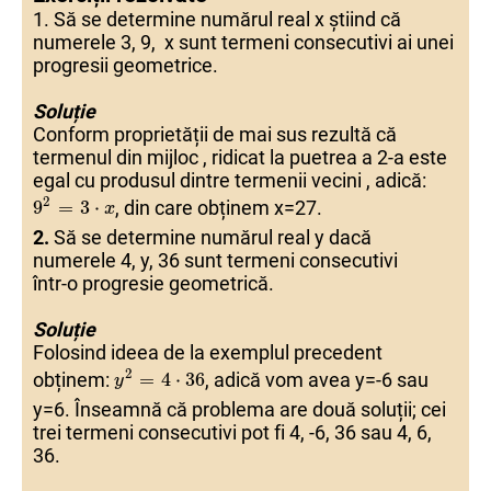
1. Să se determine numărul real x știind că
numerele 3, 9, x sunt termeni consecutivi ai unei
progresii geometrice.
Soluție
Conform proprietății de mai sus rezultă că
termenul din mijloc , ridicat la puetrea a 2-a este
egal cu produsul dintre termenii vecini , adică:
9
9
2
2
=
=
3
3
⋅
⋅
x
x
2
,
din care obținem x=27.
9
=
3
⋅
x
2.
Să se determine numărul real y dacă
numerele 4, y, 36 sunt termeni consecutivi
într-o progresie geometrică.
Soluție
Folosind ideea de la exemplul precedent
y
y
2
2
=
=
4
4
⋅
⋅
36
36
2
obținem:
,
adică vom avea y=-6 sau
=
4
⋅
36
y
y=6. Înseamnă că problema are două soluții; cei
trei termeni consecutivi pot fi 4, -6, 36 sau 4, 6,
36.