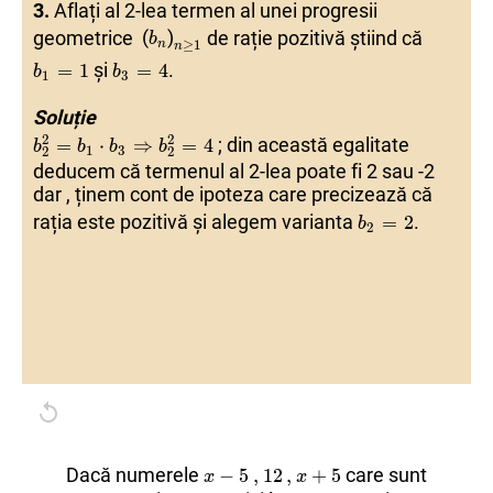
3.
Aflați al 2-lea termen al unei progresii
(
(
b
b
n
n
)
)
b
b
1
1
=
=
1
1
geometrice
(
)
de rație pozitivă știind că
b
≥
1
n
n
b
b
3
3
=
=
4
4
și
.
=
1
=
4
b
b
1
3
Soluție
b
b
2
2
=
=
b
b
1
1
⋅
⋅
b
b
3
3
⇒
⇒
b
b
2
2
=
=
4
4
2
2
; din această egalitate
=
⋅
⇒
=
4
b
b
b
b
1
3
2
2
deducem că termenul al 2-lea poate fi 2 sau -2
dar , ținem cont de ipoteza care precizează că
b
b
2
2
=
=
2
2
rația este pozitivă și alegem varianta
.
=
2
b
2
x
x
−
−
5
5
,
,
12
12
,
,
x
x
+
+
5
5
Dacă numerele
care sunt
−
5
,
12
,
+
5
x
x