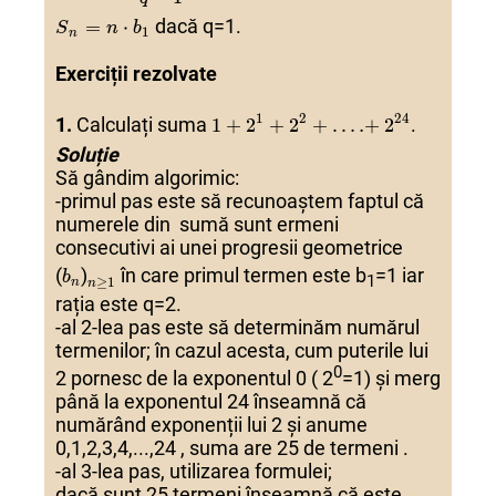
dacă q=1.
=
⋅
S
n
b
1
n
Exerciții rezolvate
1
1
+
+
2
2
1
1
+
+
2
2
2
2
+
+
.
.
…
…
+
+
2
2
24
24
1
2
24
1.
Calculați suma
.
1
+
2
+
2
+
.
…
+
2
Soluție
Să gândim algorimic:
-primul pas este să recunoaștem faptul că
numerele din sumă sunt ermeni
consecutivi ai unei progresii geometrice
(
(
b
b
n
n
)
)
(
)
în care primul termen este b
=1 iar
b
1
≥
1
n
n
rația este q=2.
-al 2-lea pas este să determinăm numărul
termenilor; în cazul acesta, cum puterile lui
0
2 pornesc de la exponentul 0 ( 2
=1) și merg
până la exponentul 24 înseamnă că
numărând exponenții lui 2 și anume
0,1,2,3,4,...,24 , suma are 25 de termeni .
-al 3-lea pas, utilizarea formulei;
dacă sunt 25 termeni înseamnă că este