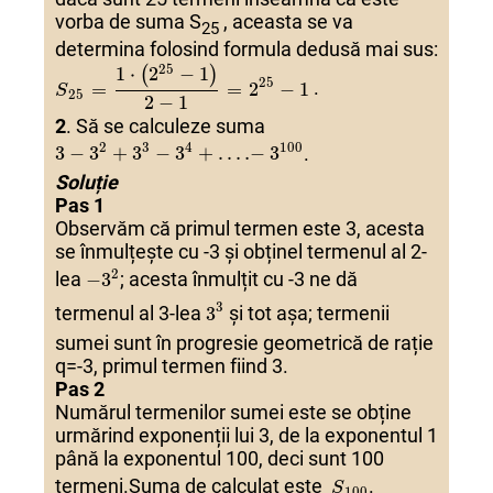
vorba de suma S
, aceasta se va
25
determina folosind formula dedusă mai sus:
S
S
25
25
=
=
1
1
⋅
⋅
(
(
2
2
25
25
−
−
1
1
)
)
2
2
−
−
1
1
=
=
2
2
25
25
−
−
1
1
25
1
⋅
2
−
1
(
)
25
.
=
=
2
−
1
S
25
2
−
1
2
. Să se calculeze suma
3
3
−
−
3
3
2
2
+
+
3
3
3
3
−
−
3
3
4
4
+
+
.
.
…
…
−
−
3
3
100
100
2
3
4
100
.
3
−
3
+
3
−
3
+
.
…
−
3
Soluție
Pas 1
Observăm că primul termen este 3, acesta
se înmulțește cu -3 și obținel termenul al 2-
−
−
3
3
2
2
2
lea
;
acesta înmulțit cu -3 ne dă
−3
3
3
3
3
3
termenul al 3-lea
și tot așa; termenii
3
sumei sunt în progresie geometrică de rație
q=-3, primul termen fiind 3.
Pas 2
Numărul termenilor sumei este se obține
urmărind exponenții lui 3, de la exponentul 1
până la exponentul 100, deci sunt 100
S
S
100
100
termeni.Suma de calculat este
.
S
100