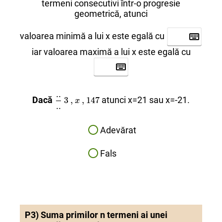
termeni consecutivi într-o progresie
geometrică, atunci
valoarea minimă a lui x este egală cu
iar valoarea maximă a lui x este egală cu
..
..
..
..
..
3
3
,
,
x
x
,
,
147
147
Dacă
atunci x=21 sau x=-21.
3
,
,
147
x
..
Adevărat
Fals
P3) Suma primilor n termeni ai unei