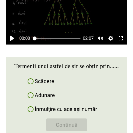
00:00
02:07
Termenii unui astfel de șir se obțin prin......
Scădere
Adunare
Înmulțire cu același număr
Continuă