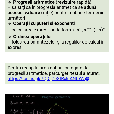
🔹
Progresii aritmetice (revizuire rapidă)
– să știți că în progresia aritmetică se
adună
aceeași valoare
(rație) pentru a obține termenii
următori
🔹
Operații cu puteri și exponenți
a
a
n
n
,
,
a
a
−
−
n
n
,
,
(
(
−
−
a
a
)
)
−
– calcularea expresiilor de forma
(
)
n
n
n
,
,
−
a
a
a
🔹
Ordinea operațiilor
– folosirea parantezelor și a regulilor de calcul în
expresii
Pentru recapitularea noțiunilor legate de
progresii aritmetice, parcurgeți testul alăturat.
https://forms.gle/Qf5jGe3fRxkt4NbYA