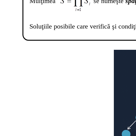
Mulţimea
se numeşte
spaţ
Soluţiile posibile care verifică şi cond