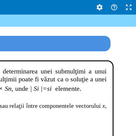
u determinarea unei submulţimi a unui
lţimii poate fi văzut ca o soluţie a unei
× Sn
, unde
| Si |=si
elemente.
i sau relaţii între componentele vectorului
x
,