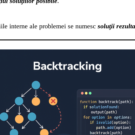
iul soluţiilor posibile
.
iţiile interne ale problemei se numesc
soluţii rezulta