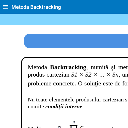
Metoda Backtracking
Metoda
Backtracking
, numită şi me
produs cartezian
S1 × S2 × ... × Sn
, u
probleme concrete. O soluţie este de f
Nu toate elementele produsului cartezian su
numite
condiţii interne
.