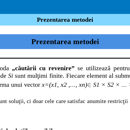
Prezentarea metodei
Prezentarea metodei
toda
„căutării cu revenire”
se utilizează pentr
nde
Si
sunt mulţimi finite. Fiecare element al submu
∈
∈
orma unui vector
x=(x1, x2 ,..., xn)
∈
S1 × S2 × ... 
nt soluţii, ci doar cele care satisfac anumite restricţi