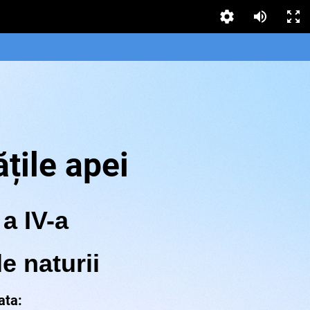
țile apei
a IV-a
le naturii
ata: