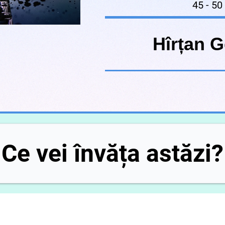
45 - 50
Hîrțan 
Ce vei învăța astăzi?