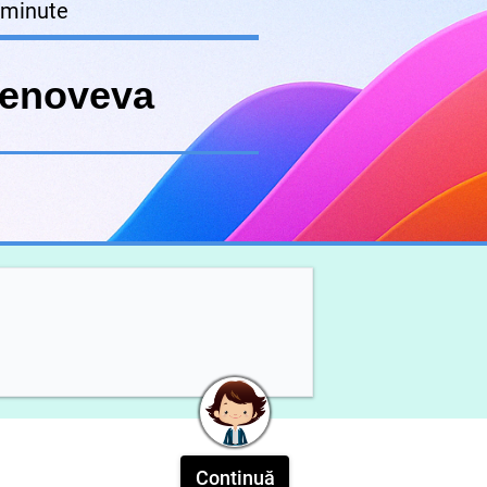
 minute
Genoveva
Continuă