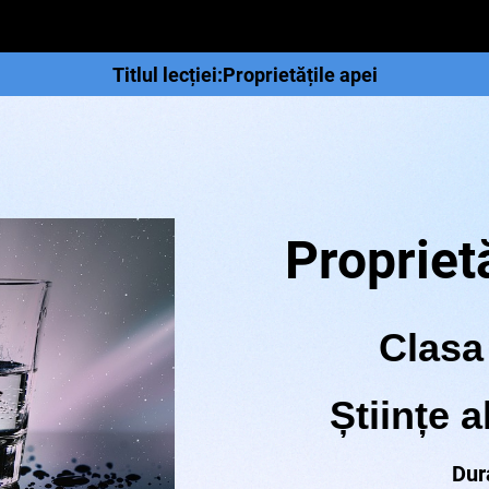
Titlul lecției:Proprietățile apei
Proprietă
Clasa 
Științe a
Dur