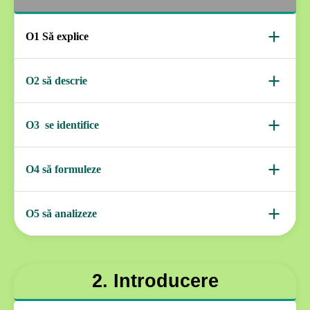
+
O1 Să explice
semnificația titlului în raport cu conținutul
+
O2 să descrie
structura externă a poemului (strofă, versuri, rimă)
+
O3 se identifice
cel puțin 2 simboluri din poezia "Plumb
+
O4 să formuleze
Tema și două idei poetice
+
O5 să analizeze
textul liric din punct de vedere prozodic, fonetic,
morfologic, lexical și stilistic
2. Introducere