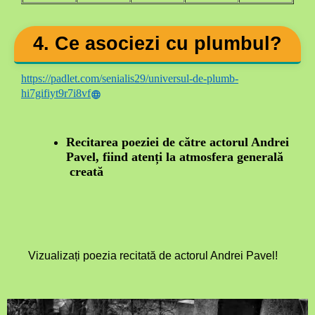
4. Ce asociezi cu plumbul?
https://padlet.com/senialis29/universul-de-plumb-
hi7gifiyt9r7i8vf
Recitarea poeziei de către actorul Andrei
Pavel, fiind
atenți la atmosfera generală
creată
Vizualizați poezia recitată de actorul Andrei Pavel!