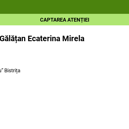
CAPTAREA ATENȚIEI
 Gălățan Ecaterina Mirela
” Bistrița