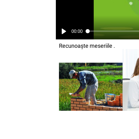
00:00
Recunoaște meseriile .