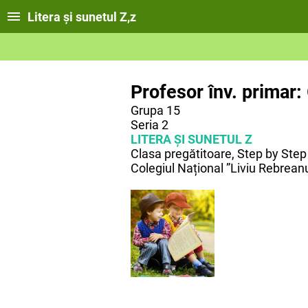
Litera și sunetul Z,z
Profesor înv. primar:
Grupa 15
Seria 2
LITERA ȘI SUNETUL Z
Clasa pregătitoare, Step by Step
Colegiul Național ”Liviu Rebreanu