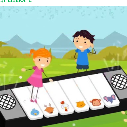
AȚI LITERA ”Z”