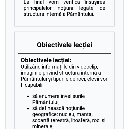
La final vom verifica însușirea
principalelor noțiuni legate de
structura internă a Pământului.
Obiectivele lecției
Obiectivele lecției:
Utilizând informațiile din videoclip,
imaginile privind structura internă a
Pământului și tipurile de roci, elevii vor
fi capabili:
să enumere învelișurile
Pământului;
să definească noțiunile
geografice: nucleu, manta,
scoarță terestră, litosferă, roci și
minerale;