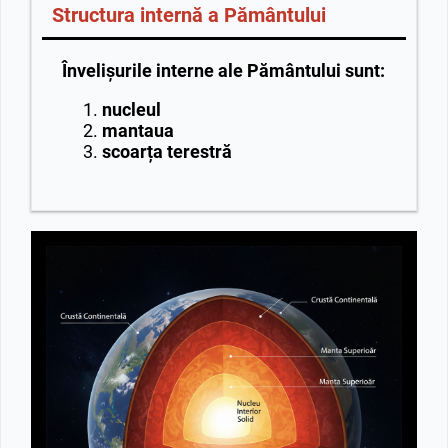
Structura internă a Pământului
Învelișurile interne ale Pământului sunt:
nucleul
mantaua
scoarța terestră