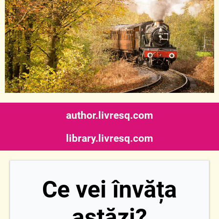
author.livresq.com
library.livresq.com
Ce vei învăța
astăzi?