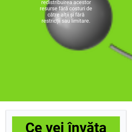
redistribuirea acestor
resurse fără costuri de
către alții și fără
restricții sau limitare.
Ce vei învăța