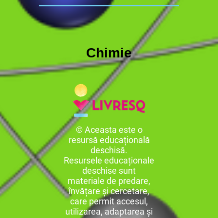
Chimie
© Aceasta este o
resursă educațională
deschisă.
Resursele educaționale
deschise sunt
materiale de predare,
învățare și cercetare,
care permit accesul,
utilizarea, adaptarea și