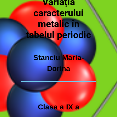
Variația
caracterului
metalic în
tabelul periodic
Stanciu Maria-
Dorina
Clasa a IX a