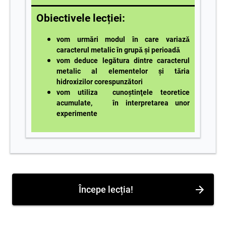
Obiectivele lecției:
vom urmări modul în care variazǎ
caracterul metalic în grupǎ şi perioadǎ
vom deduce legătura dintre caracterul
metalic al elementelor şi tǎria
hidroxizilor corespunzători
vom utiliza cunoștinţele teoretice
acumulate, în interpretarea unor
experimente
Începe lecția!