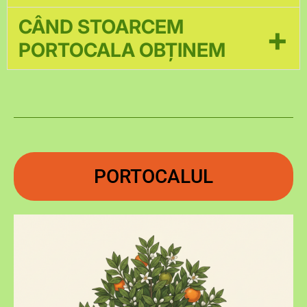
FELII.
CÂND STOARCEM
+
PORTOCALA OBȚINEM
SUC DULCE ȘI RACORITOR.
PORTOCALUL