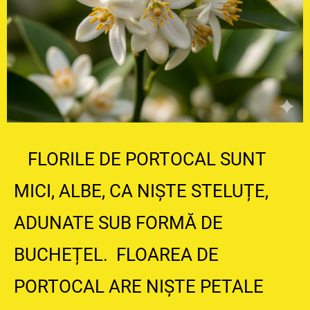
FLORILE DE PORTOCAL SUNT
MICI, ALBE, CA NIȘTE STELUȚE,
ADUNATE SUB FORMĂ DE
BUCHEȚEL. FLOAREA DE
PORTOCAL ARE NIȘTE PETALE