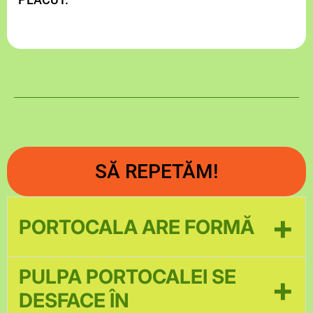
SĂ REPETĂM!
+
PORTOCALA ARE FORMĂ
ROTUNDĂ.
PULPA PORTOCALEI SE
+
DESFACE ÎN