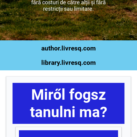
fără costuri de către alții și fără
restricții sau limitare.
author.livresq.com
library.livresq.com
Miről fogsz
tanulni ma?