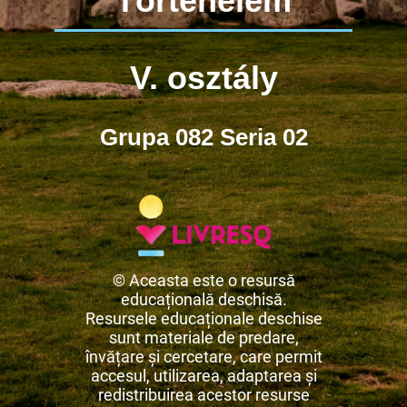
Történelem
V. osztály
Grupa 082 Seria 02
© Aceasta este o resursă
educațională deschisă.
Resursele educaționale deschise
sunt materiale de predare,
învățare și cercetare, care permit
accesul, utilizarea, adaptarea și
redistribuirea acestor resurse