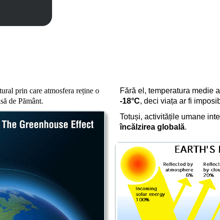
ral prin care atmosfera reține o
Fără el, temperatura medie a 
isă de Pământ.
-18°C
, deci viața ar fi imposib
Totuși, activitățile umane int
încălzirea globală
.