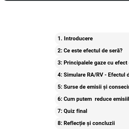
1. Introducere
2: Ce este efectul de seră?
3: Principalele gaze cu efect
4: Simulare RA/RV - Efectul 
5: Surse de emisii și conseci
6: Cum putem reduce emisii
7: Quiz final
8: Reflecție și concluzii