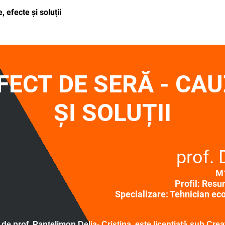
 efecte și soluții
FECT DE SERĂ - CAU
ȘI SOLUȚII
prof.
M1
Profil: Resu
Specializare: Tehnician ecol
ă de prof. Pantelimon Delia- Cristina, este licențiată sub 