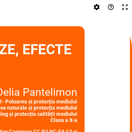
ZE, EFECTE
 Delia Pantelimon
- Poluarea și protecția mediului
rse naturale și protecția mediului
og și protecția calității mediului
Clasa a X-a
Creative Commons CC BY-NC-SA 4.0 și