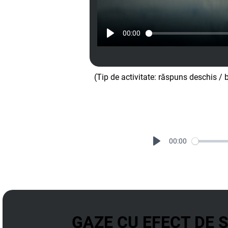
00:00
(Tip de activitate: răspuns deschis /
00:00
GAZE CU EFECT DE 