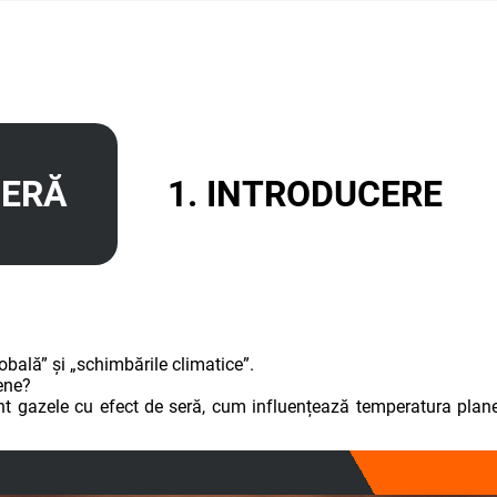
SERĂ
1. INTRODUCERE
obală” și „schimbările climatice”.
ene?
unt gazele cu efect de seră, cum influențează temperatura plan