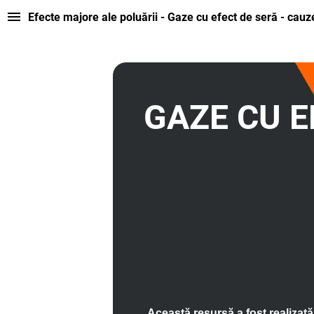
Efecte majore ale poluării - Gaze cu efect de seră - cauze,
GAZE CU E
Această resursă a fost realizat