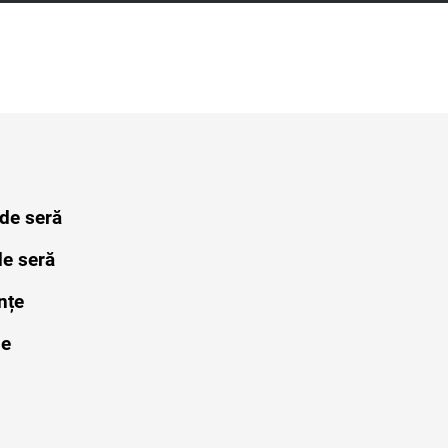
 de seră
de seră
nțe
le