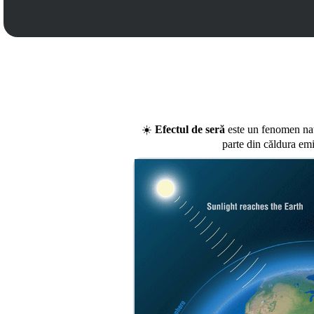
☀️
Efectul de seră
este un fenomen natu
parte din căldura em