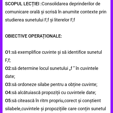
SCOPUL LECȚIEI :
Consolidarea deprinderilor de
comunicare orală și scrisă în anumite contexte prin
studierea sunetului F,f și literelor F,f
OBIECTIVE OPERAȚIONALE:
O1:
să exemplifice cuvinte și să identifice sunetul
F,f;
O2:
să determine locul sunetului „f ” în cuvintele
date;
O3:
să ordoneze silabe pentru a obține cuvinte;
O4:
să alcătuiască propoziții cu cuvintele date;
O5:
să citească în ritm propriu,corect și conștient
silabele,cuvintele și propozițiile care conțin sunetul