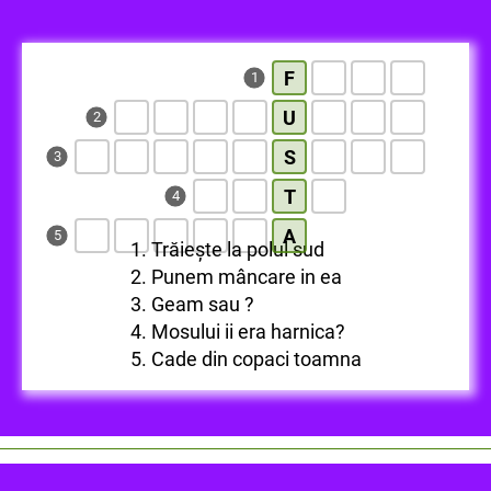
F
1
U
2
S
3
T
4
A
5
1. Trăiește la polul sud
2. Punem mâncare in ea
3. Geam sau ?
4. Mosului ii era harnica?
5. Cade din copaci toamna