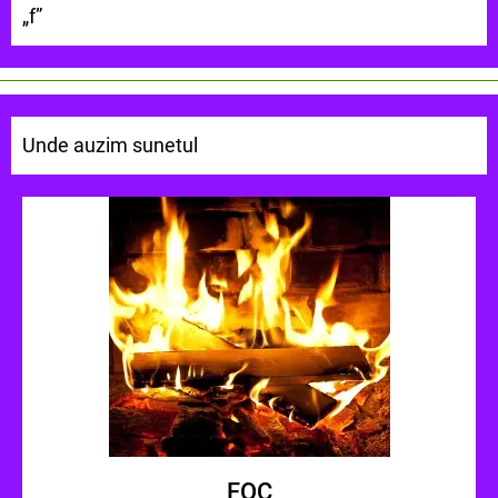
„f”
Unde auzim sunetul
FOC