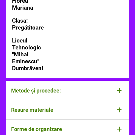
Florea
Mariana
Clasa:
Pregătitoare
Liceul
Tehnologic
"Mihai
Eminescu"
Dumbrăveni
+
Metode și procedee:
auditia, conversația, exercițiul, explicația,
+
Resure materiale
metoda fonetică analitico-sintetică, metoda
R.A.I.
,
metoda Brainstorming
laptop, videoproiector, boxe, minge, fișe de
+
Forme de organizare
lucru, sarmă plușată
,
Jetoane