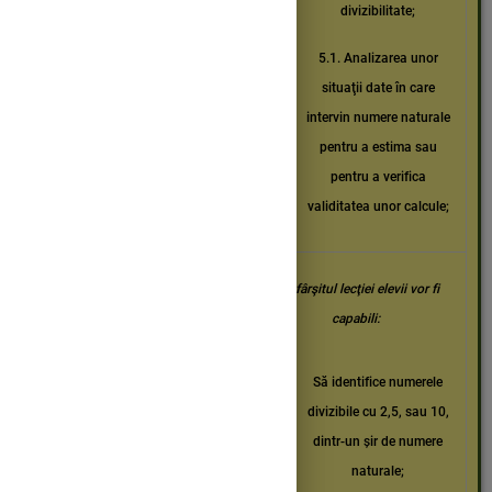
divizibilitate;
specifice
5.1. Analizarea unor
situaţii date în care
intervin numere naturale
pentru a estima sau
pentru a verifica
validitatea unor calcule;
La sfârşitul lecţiei elevii vor fi
capabili:
Să identifice numerele
divizibile cu 2,5, sau 10,
dintr-un șir de numere
naturale;