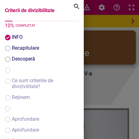
Criterii de divizibilitate
Criterii de divizibilitate
10
%
COMPLETAT
INFO
Criterii de
Recapitulare
divizibilitate
Descoperă
Lecție interactivă clasa a V-a
Disciplina Matematică
Ce sunt criteriile de
Prof. Juravle Anișoara
divizivilitate?
Reținem
Aprofundare
Aprofundare