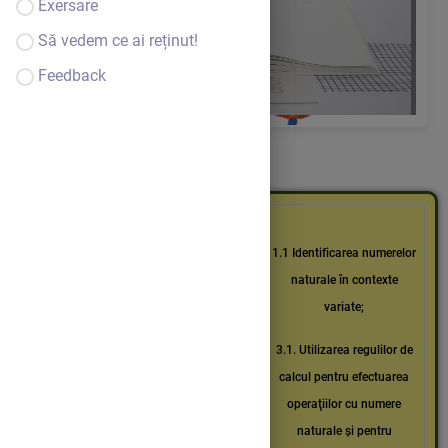
Exersare
Să vedem ce ai reținut!
Feedback
1.1 Identificarea numerelor
naturale în contexte
variate;
3.1. Utilizarea regulilor de
calcul pentru efectuarea
operaţiilor cu numere
naturale şi pentru
Competențe